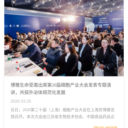
博雅生命受邀出席第20届细胞产业大会发表专题演
讲，共探外泌体规范化发展
2026.03.25
近日，2026第二十届（上海）细胞产业大会在上海世博展览
馆召开。本次大会由江苏省生物技术协会、中国食品药品企
业质量安全促进会细胞医药分会、武汉东湖国家自主创新示