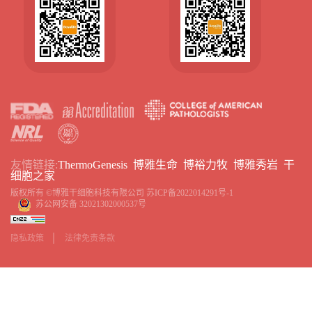
友情链接:
ThermoGenesis
博雅生命
博裕力牧
博雅秀岩
干
细胞之家
版权所有 ©博雅干细胞科技有限公司
苏ICP备2022014291号-1
苏公网安备 32021302000537号
隐私政策
法律免责条款