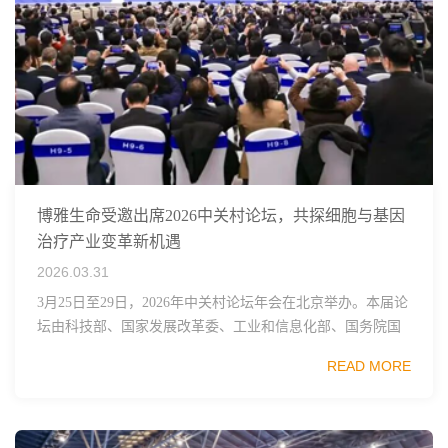
博雅生命受邀出席2026中关村论坛，共探细胞与基因
治疗产业变革新机遇
2026.03.31
3月25日至29日，2026年中关村论坛年会在北京举办。本届论
坛由科技部、国家发展改革委、工业和信息化部、国务院国
资委、中国科学院、中国工程院、中国科协和北京市政府共
READ MORE
同主办，以科技创新与产业创新深度融...