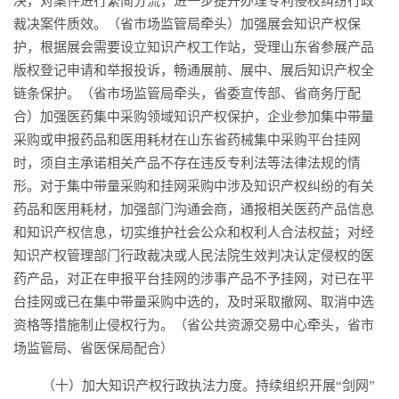
决，对案件进行繁简分流，进一步提升办理专利侵权纠纷行政
裁决案件质效。（省市场监管局牵头）加强展会知识产权保
护，根据展会需要设立知识产权工作站，受理山东省参展产品
版权登记申请和举报投诉，畅通展前、展中、展后知识产权全
链条保护。（省市场监管局牵头，省委宣传部、省商务厅配
合）加强医药集中采购领域知识产权保护，企业参加集中带量
采购或申报药品和医用耗材在山东省药械集中采购平台挂网
时，须自主承诺相关产品不存在违反专利法等法律法规的情
形。对于集中带量采购和挂网采购中涉及知识产权纠纷的有关
药品和医用耗材，加强部门沟通会商，通报相关医药产品信息
和知识产权信息，切实维护社会公众和权利人合法权益；对经
知识产权管理部门行政裁决或人民法院生效判决认定侵权的医
药产品，对正在申报平台挂网的涉事产品不予挂网，对已在平
台挂网或已在集中带量采购中选的，及时采取撤网、取消中选
资格等措施制止侵权行为。（省公共资源交易中心牵头，省市
场监管局、省医保局配合）
（十）加大知识产权行政执法力度。持续组织开展“剑网”