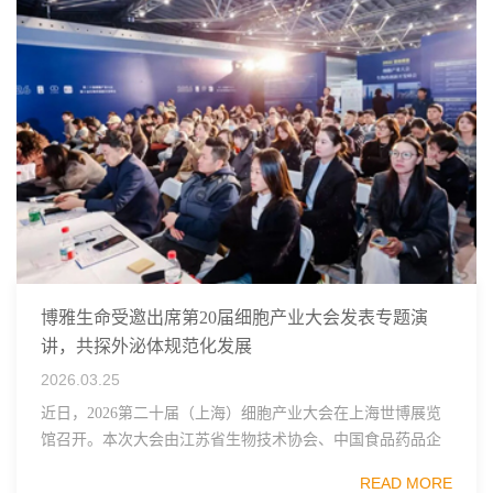
博雅生命受邀出席第20届细胞产业大会发表专题演
讲，共探外泌体规范化发展
2026.03.25
近日，2026第二十届（上海）细胞产业大会在上海世博展览
馆召开。本次大会由江苏省生物技术协会、中国食品药品企
业质量安全促进会细胞医药分会、武汉东湖国家自主创新示
READ MORE
范区生物医药行业协会、瑞士日内瓦长寿科学...