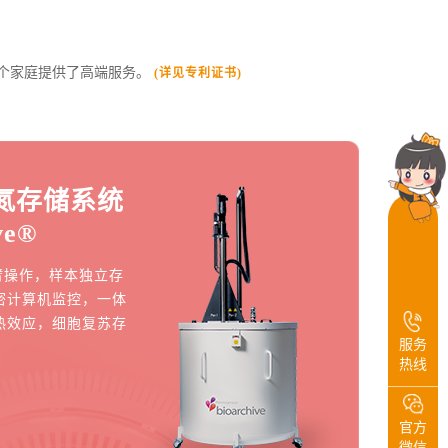
0万个家庭提供了高端服务。
(详见专利证书)
氮存储系统
ve®
机械臂操作，样本独立存
密计算机监控，一体
热效应，细胞复苏存
服务
热线
官方
微信