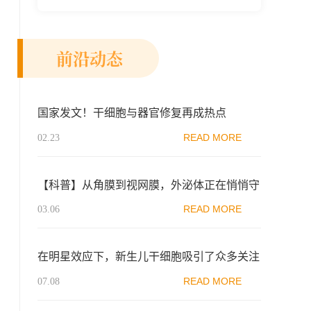
新示范区生物医药行业协会、瑞士日内瓦长
寿科学...
前沿动态
国家发文！干细胞与器官修复再成热点
READ MORE
02.23
【科普】从角膜到视网膜，外泌体正在悄悄守
护你的每一层眼睛
READ MORE
03.06
在明星效应下，新生儿干细胞吸引了众多关注
READ MORE
07.08