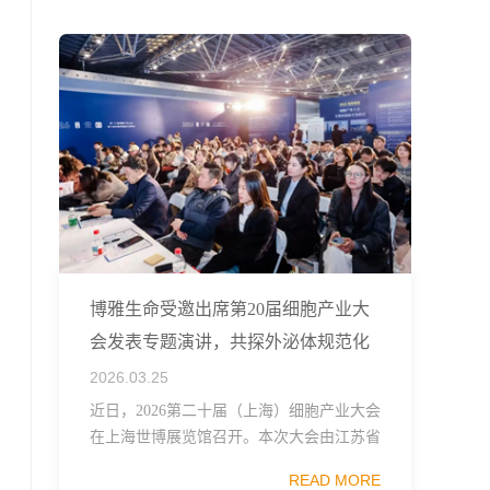
融...
博雅生命受邀出席第20届细胞产业大
会发表专题演讲，共探外泌体规范化
发展
2026.03.25
近日，2026第二十届（上海）细胞产业大会
在上海世博展览馆召开。本次大会由江苏省
生物技术协会、中国食品药品企业质量安全
READ MORE
促进会细胞医药分会、武汉东湖国家自主创