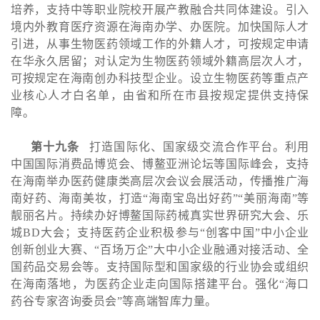
培养，支持中等职业院校开展产教融合共同体建设。引入
境内外教育医疗资源在海南办学、办医院。加快国际人才
引进，从事生物医药领域工作的外籍人才，可按规定申请
在华永久居留；对认定为生物医药领域外籍高层次人才，
可按规定在海南创办科技型企业。设立生物医药等重点产
业核心人才白名单，由省和所在市县按规定提供支持保
障。
第十九条
打造国际化、国家级交流合作平台。利用
中国国际消费品博览会、博鳌亚洲论坛等国际峰会，支持
在海南举办医药健康类高层次会议会展活动，传播推广海
南好药、海南美妆，打造“海南宝岛出好药”“美丽海南”等
靓丽名片。持续办好博鳌国际药械真实世界研究大会、乐
城BD大会；支持医药企业积极参与“创客中国”中小企业
创新创业大赛、“百场万企”大中小企业融通对接活动、全
国药品交易会等。支持国际型和国家级的行业协会或组织
在海南落地，为医药企业走向国际搭建平台。强化“海口
药谷专家咨询委员会”等高端智库力量。