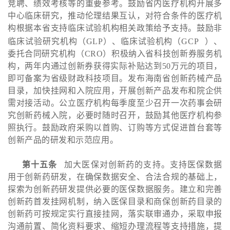
竞聘、绩效考核等的重要参考。鼓励省内医疗机构开展多
中心临床研究，推动伦理结果互认，对符合条件的医疗机
构根据本省支持临床试验机构相关政策给予支持。鼓励非
临床试验研究机构（GLP）、临床试验机构（
GCP
）、
委托合同研究机构（CRO）积极纳入省科技创新券服务机
构，两年内通过创新券获得实际补贴达到50万元的项目，
即可备案为省级财政科技项目。发布海南省创新药械产品
目录，加快挂网和入院应用，开展创新产品发布和院企供
需对接活动。公立医疗机构每季度至少召开一次药事会研
究创新药械入院，必要时随时召开，鼓励其他医疗机构参
照执行。鼓励政府采购以首购、订购等方式促进首台套等
创新产品的研发和示范应用。
第十五条
加大医保对创新药的支持。支持医保数据
用于创新药研发，在确保数据安全、合法合规的基础上，
探索为创新药研发提供必要的医保数据服务。建立和完善
创新药首发挂网机制，纳入医保目录和商保创新药目录的
创新药可按规定实行直接挂网，落实联审通办，采取申报
沟通前置、简化资料要求、缩短办理流程等支持措施，提