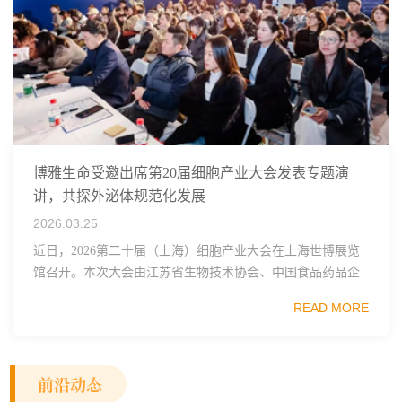
博雅生命受邀出席第20届细胞产业大会发表专题演
讲，共探外泌体规范化发展
2026.03.25
近日，2026第二十届（上海）细胞产业大会在上海世博展览
馆召开。本次大会由江苏省生物技术协会、中国食品药品企
业质量安全促进会细胞医药分会、武汉东湖国家自主创新示
READ MORE
范区生物医药行业协会、瑞士日内瓦长寿科学...
前沿动态