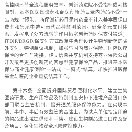
高挂网环节全流程服务效率。创新药进院不受指标或考核
限制，基本医保国谈药和商保创新药目录内药品不受“
一
品两规
”限制，商保创新药目录内药品不计入基本医保自
费率和集采中选可替代品种监测范围。健全多元支付体
系，发挥电子处方流转等作用拓宽创新药医保支付渠道；
在DIP/DRG医保支付方式改革中合理设计生物创新药的除
外支付、特例单议机制；加强与国内商业保险、国际医疗
保险的合作与衔接，建立信息共享机制支持商业保险公司
开发覆盖更多创新药的普惠型健康保险产品，推进基本医
保与商业健康保险“一站式”“一窗式”结算。加快推进医保
基金与医药企业直接结算工作。
第十六条
全面提升国际贸易便利化水平。建立生物
医药研发、生产用物品及特别制度安排下进境产品进口多
部门联合监管机制，提升通关服务保障能力。在实现事
前、事中、事后有效监管的基础上，为试点单位指定用途
的物品进出境提供便利手续。建设生物制品进口口岸及配
套项目，强化生物安全风险防控能力。