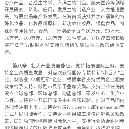
治疗产品、合成生物学、海洋生物制品、航天医药等领域
开展研究、转化、应用，发展生物制造产业；大力推进医
美、特医食品等产业发展。在海南新获批并生产销售的特
殊化妆品、化妆品新原料、新功效化妆品、保健食品、
特
殊医学用途配方食品
，分别给予每个20万元、50万元、
50万元、100万元、150万元一次性奖励，对医疗器械和数
字疗法产品根据本省支持医药研发奖励相关政策给予支
持。
第八条
壮大产业发展能级，支持拓展国际业务。支
持企业高质量发展，对首次获得国家专精特新“小巨人”企
业、制造业“单项冠军”企业，根据本省支持优质企业相关
政策给予支持，鼓励市县给予叠加奖励。支持企业在海南
设立全球总部、区域总部、功能总部、研发中心、生产中
心等。支持企业开展国际多中心临床试验，推进产品国内
外同步注册上市，支持企业通过License-in和License-out等
方式开展国际合作。支持企业利用加工增值内销免关税政
策，提升原辅料供应链国际化水平；支持行业协会组团参
加供应链相关的国际峰会或展会，商务部门将物资采购、