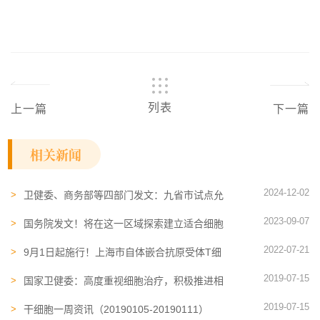
列表
上一篇
下一篇
相关新闻
2024-12-02
卫健委、商务部等四部门发文：九省市试点允
许设立外商独资医院，但限制开展肿瘤细胞治
2023-09-07
疗新技术试验性治疗等
国务院发文！将在这一区域探索建立适合细胞
治疗、基因治疗研究发展的新型管理模式
2022-07-21
9月1日起施行！上海市自体嵌合抗原受体T细
胞（CAR-T）治疗药品监督管理暂行规定
2019-07-15
国家卫健委：高度重视细胞治疗，积极推进相
关工作
2019-07-15
干细胞一周资讯（20190105-20190111）