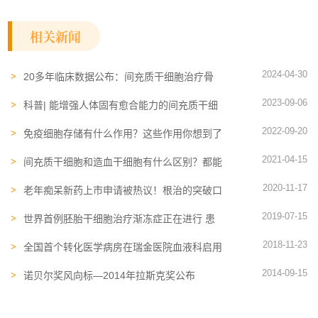
相关新闻
2024-04-30
20多年临床数据公布：间充质干细胞治疗骨
关节炎的五大临床结论
2023-09-06
科普| 能增强人体固有愈合能力的间充质干细
胞，有什么不同之处呢？
2022-09-20
免疫细胞存储有什么作用？这些作用你想到了
吗
2021-04-15
间充质干细胞和造血干细胞有什么区别？都能
治疗疾病吗
2020-11-17
老年痴呆新药上市申请被热议！根治的突破口
或在干细胞
2019-07-15
世界首例胚胎干细胞治疗渐冻症正在进行 患
者已成功移植
2018-11-23
全国首个转化医学病房在瑞金医院血液科启用
2014-09-15
诺贝尔奖风向标—2014年拉斯克奖公布