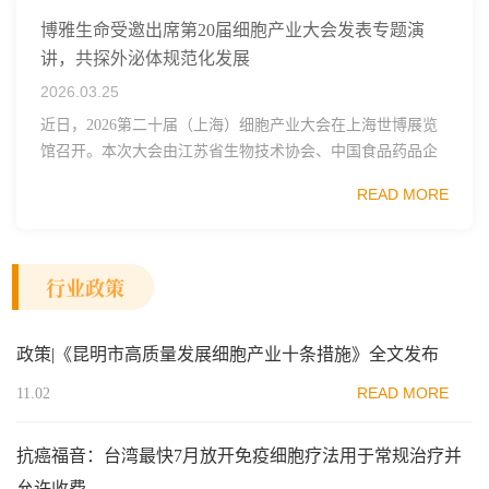
博雅生命受邀出席第20届细胞产业大会发表专题演
讲，共探外泌体规范化发展
2026.03.25
近日，2026第二十届（上海）细胞产业大会在上海世博展览
馆召开。本次大会由江苏省生物技术协会、中国食品药品企
业质量安全促进会细胞医药分会、武汉东湖国家自主创新示
READ MORE
范区生物医药行业协会、瑞士日内瓦长寿科学...
行业政策
政策|《昆明市高质量发展细胞产业十条措施》全文发布
READ MORE
11.02
抗癌福音：台湾最快7月放开免疫细胞疗法用于常规治疗并
允许收费