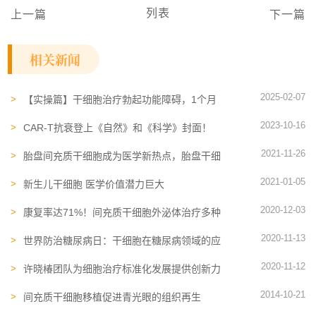
列表
上一篇
下一篇
相关新闻
2025-02-07
【实操篇】干细胞治疗勃起功能障碍，1个月
内恢复自发勃起，效果持续12个月以上
2023-10-16
CAR-T抗衰登上《自然》和《科学》封面！
一种新型的抗衰老药物有望问世
2021-11-26
胎盘间充质干细胞成为医学新热点，胎盘干细
胞的新型疗法逐渐走入大众视野
2021-01-05
新生儿干细胞 医学价值潜力巨大
2020-12-03
康复率达71%！间充质干细胞外泌体治疗多种
疾病前景可期
2020-11-13
世界防治糖尿病日：干细胞在糖尿病领域的应
用
2020-11-12
许晓椿团队为细胞治疗标准化发展提供创新力
量
2014-10-21
间充质干细胞移植促进青光眼的组织再生