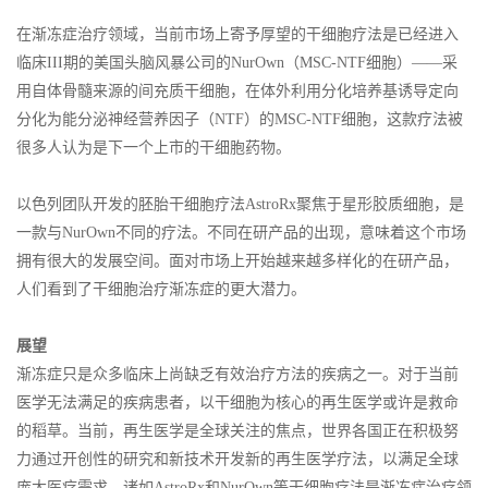
在渐冻症治疗领域，当前市场上寄予厚望的干细胞疗法是已经进入
临床III期的美国头脑风暴公司的NurOwn（MSC-NTF细胞）——采
用自体骨髓来源的间充质干细胞，在体外利用分化培养基诱导定向
分化为能分泌神经营养因子（NTF）的MSC-NTF细胞，这款疗法被
很多人认为是下一个上市的干细胞药物。
以色列团队开发的胚胎干细胞疗法AstroRx聚焦于星形胶质细胞，是
一款与NurOwn不同的疗法。不同在研产品的出现，意味着这个市场
拥有很大的发展空间。面对市场上开始越来越多样化的在研产品，
人们看到了干细胞治疗渐冻症的更大潜力。
展望
渐冻症只是众多临床上尚缺乏有效治疗方法的疾病之一。对于当前
医学无法满足的疾病患者，以干细胞为核心的再生医学或许是救命
的稻草。当前，再生医学是全球关注的焦点，世界各国正在积极努
力通过开创性的研究和新技术开发新的再生医学疗法，以满足全球
庞大医疗需求。诸如AstroRx和NurOwn等干细胞疗法是渐冻症治疗领