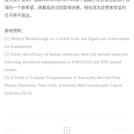
域的一个新希望，随着临床试验取得进展，相信渐冻症患者受益的
日子将不遥远。
参考资料：
[1] Medical Breakthrough on a Global Scale and Significant Achievement
for Kadimastem
[2] Safety and efficacy of human embryonic stem cell-derived astrocytes
following intrathecal transplantation in SOD1G93A and NSG animal
models
[3] A Study to Evaluate Transplantation of Astrocytes Derived From
Human Embryonic Stem Cells, in Patients With Amyotrophic Lateral
Sclerosis (ALS)