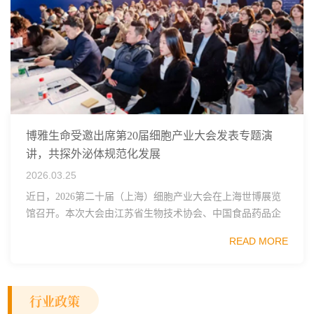
博雅生命受邀出席第20届细胞产业大会发表专题演
讲，共探外泌体规范化发展
2026.03.25
近日，2026第二十届（上海）细胞产业大会在上海世博展览
馆召开。本次大会由江苏省生物技术协会、中国食品药品企
业质量安全促进会细胞医药分会、武汉东湖国家自主创新示
READ MORE
范区生物医药行业协会、瑞士日内瓦长寿科学...
行业政策