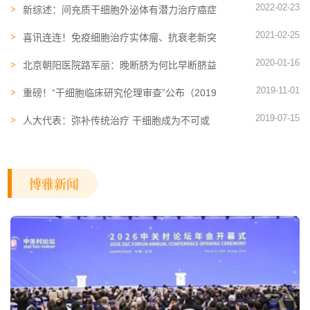
2022-02-23
新综述：间充质干细胞外泌体有潜力治疗癌症
及衰老相关等疾病
2021-02-25
喜讯连连！免疫细胞治疗实体瘤、抗衰老新突
破
2020-01-16
北京朝阳医院路军丽：晚断脐为何比早断脐益
处大？
2019-11-01
重磅！“干细胞临床研究伦理审查”公布（2019
版《指南》）
2019-07-15
人大代表：弥补传统治疗 干细胞成为不可或
缺的有效手段
博雅新闻