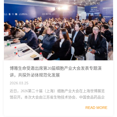
博雅生命受邀出席第20届细胞产业大会发表专题演
讲，共探外泌体规范化发展
2026.03.25
近日，2026第二十届（上海）细胞产业大会在上海世博展览
馆召开。本次大会由江苏省生物技术协会、中国食品药品企
业质量安全促进会细胞医药分会、武汉东湖国家自主创新示
READ MORE
范区生物医药行业协会、瑞士日内瓦长寿科学...