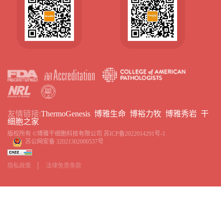
友情链接:
ThermoGenesis
博雅生命
博裕力牧
博雅秀岩
干
细胞之家
版权所有 ©博雅干细胞科技有限公司
苏ICP备2022014291号-1
苏公网安备 32021302000537号
隐私政策
法律免责条款