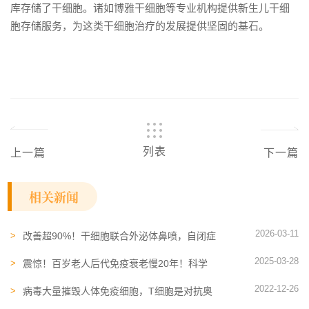
库存储了干细胞。诸如博雅干细胞等专业机构提供
新生儿干细
胞
存储服务，为这类干细胞治疗的发展提供坚固的基石。
列表
上一篇
下一篇
相关新闻
2026-03-11
改善超90%！干细胞联合外泌体鼻喷，自闭症
男孩重新开口，回归正常生活
2025-03-28
震惊！百岁老人后代免疫衰老慢20年！科学
家破解"衰老减速带"的密码
2022-12-26
病毒大量摧毁人体免疫细胞，T细胞是对抗奥
密克戎的关键