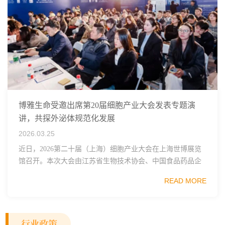
博雅生命受邀出席第20届细胞产业大会发表专题演
讲，共探外泌体规范化发展
2026.03.25
近日，2026第二十届（上海）细胞产业大会在上海世博展览
馆召开。本次大会由江苏省生物技术协会、中国食品药品企
业质量安全促进会细胞医药分会、武汉东湖国家自主创新示
READ MORE
范区生物医药行业协会、瑞士日内瓦长寿科学...
行业政策