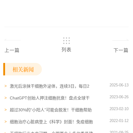
列表
上一篇
下一篇
相关新闻
2025-06-13
激光后涂抹干细胞外泌体，连续3日，每日2
次，痤疮疤痕改善率显著提高
2023-06-26
ChatGPT创始人押注细胞抗衰！盘点全球干
细胞逆转衰老的临床试验有哪些？
2023-02-10
超过30%的“小阳人”可能会脱发！干细胞帮助
30岁阳康男性再生新发
2022-01-12
细胞治疗心脏病登上《科学》封面！免疫细胞
和干细胞修复心脏损伤
2021-08-25