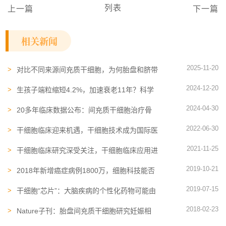
列表
上一篇
下一篇
相关新闻
2025-11-20
对比不同来源间充质干细胞，为何胎盘和脐带
优势更大？这9篇文献给出答案
2024-12-20
生孩子端粒缩短4.2%，加速衰老11年？科学
证实干细胞外泌体可预防端粒缩短
2024-04-30
20多年临床数据公布：间充质干细胞治疗骨
关节炎的五大临床结论
2022-06-30
干细胞临床迎来机遇，干细胞技术成为国际医
学领域的热点
2021-11-25
干细胞临床研究深受关注，干细胞临床应用进
入全新阶段
2019-10-21
2018年新增癌症病例1800万，细胞科技能否
缩短治愈的距离？
2019-07-15
干细胞“芯片”：大脑疾病的个性化药物可能由
此突破！
2018-02-23
Nature子刊：胎盘间充质干细胞研究妊娠相
关疾病极具潜力