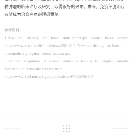
种肿瘤的临床治疗及研究上取得很好的效果。未来，免疫细胞治疗
有望成为治愈癌症的理想策略。
参考资料：
1.New cell therapy can boost immunotherapy against breast cancer.
https://www.news-medical.net/news/20210104/New-cell-therapy-can-boost-
immunotherapy-against-breast-cancer.aspx
2.Immune recognition of somatic mutations leading to complete durable
regression in metastatic breast cancer.
https://www.ncbi.nlm.nih.gov/pmc/articles/PMC6348479/