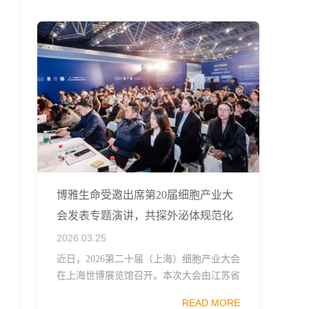
融...
博雅生命受邀出席第20届细胞产业大
会发表专题演讲，共探外泌体规范化
发展
2026.03.25
近日，2026第二十届（上海）细胞产业大会
在上海世博展览馆召开。本次大会由江苏省
生物技术协会、中国食品药品企业质量安全
READ MORE
促进会细胞医药分会、武汉东湖国家自主创