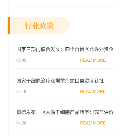
新示范区生物医药行业协会、瑞士日内瓦长
寿科学...
行业政策
国家三部门联合发文：四个自贸区允许外资企
业从事人体干细胞、基因诊断与治疗技术开发
READ MORE
09.09
和技术应用！
国家干细胞治疗深圳前海蛇口自贸区获批
READ MORE
05.18
重磅发布：《人源干细胞产品药学研究与评价
技术指导原则（试行）》
READ MORE
04.28