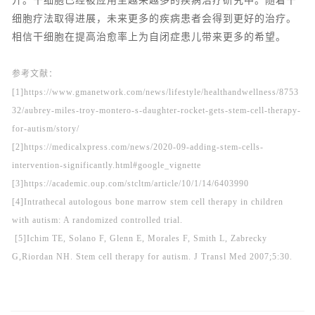
开。干细胞已经被应用至越来越多的疾病治疗研究中。随着干
细胞疗法取得进展，未来更多的疾病患者会得到更好的治疗。
相信干细胞在提高治愈率上为自闭症患儿带来更多的希望。
参考文献：
[1]https://www.gmanetwork.com/news/lifestyle/healthandwellness/8753
32/aubrey-miles-troy-montero-s-daughter-rocket-gets-stem-cell-therapy-
for-autism/story/
[2]https://medicalxpress.com/news/2020-09-adding-stem-cells-
intervention-significantly.html#google_vignette
[3]https://academic.oup.com/stcltm/article/10/1/14/6403990
[4]Intrathecal autologous bone marrow stem cell therapy in children
with autism: A randomized controlled trial.
[5]Ichim TE, Solano F, Glenn E, Morales F, Smith L, Zabrecky
G,Riordan NH. Stem cell therapy for autism. J Transl Med 2007;5:30.