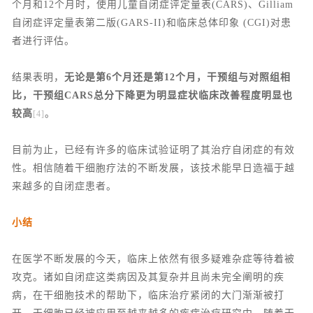
个月和12个月时，使用儿童自闭症评定量表(CARS)、Gilliam
自闭症评定量表第二版(GARS-II)和临床总体印象 (CGI)对患
者进行评估。
结果表明，
无论是第6个月还是第12个月，干预组与对照组相
比，干预组CARS总分下降更为明显症状临床改善程度明显也
较高
。
[4]
目前为止，已经有许多的临床试验证明了其治疗自闭症的有效
性。相信随着干细胞疗法的不断发展，该技术能早日造福于越
来越多的自闭症患者。
小结
在医学不断发展的今天，临床上依然有很多疑难杂症等待着被
攻克。诸如自闭症这类病因及其复杂并且尚未完全阐明的疾
病，在干细胞技术的帮助下，临床治疗紧闭的大门渐渐被打