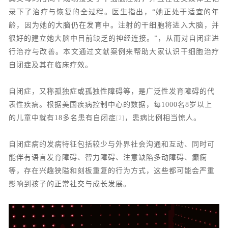
录下了治疗与恢复的全过程。医生指出，“她正处于适宜的年
龄，因为她的大脑仍在发育中。注射的干细胞将进入大脑，并
很好的建立她大脑中目前缺乏的神经连接。”，从而对自闭症进
行治疗与改善。本文通过文献案例来帮助大家认识干细胞治疗
自闭症及其在临床疗效。
自闭症，又称孤独症或孤独性障碍等，是广泛性发育障碍的代
表性疾病。根据美国疾病控制中心的数据，每1000名8岁以上
的儿童中就有18多名患有自闭症
，患病比例相当惊人。
[2]
自闭症病的发病特征包括较少与外界社会沟通和互动、同时可
能伴有语言发育障碍、智力障碍、注意缺陷多动障碍、癫痫
等，存在兴趣狭隘和刻板重复的行为方式，这些都可能会严重
影响到孩子的正常社交与成长发展。