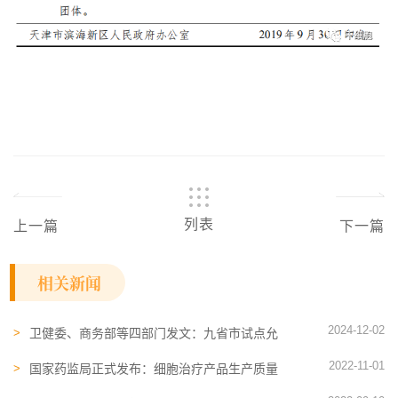
列表
上一篇
下一篇
相关新闻
2024-12-02
卫健委、商务部等四部门发文：九省市试点允
许设立外商独资医院，但限制开展肿瘤细胞治
2022-11-01
疗新技术试验性治疗等
国家药监局正式发布：细胞治疗产品生产质量
管理指南（试行）