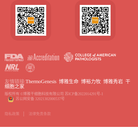
友情链接:
ThermoGenesis
博雅生命
博裕力牧
博雅秀岩
干
细胞之家
版权所有 ©博雅干细胞科技有限公司
苏ICP备2022014291号-1
苏公网安备 32021302000537号
隐私政策
法律免责条款