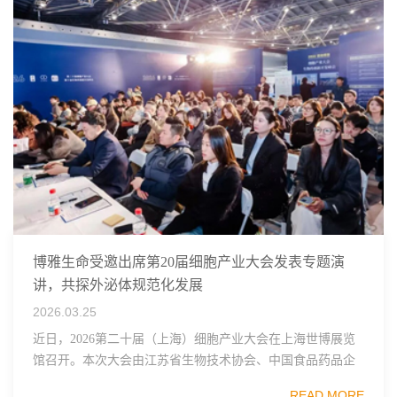
博雅生命受邀出席第20届细胞产业大会发表专题演
讲，共探外泌体规范化发展
2026.03.25
近日，2026第二十届（上海）细胞产业大会在上海世博展览
馆召开。本次大会由江苏省生物技术协会、中国食品药品企
业质量安全促进会细胞医药分会、武汉东湖国家自主创新示
READ MORE