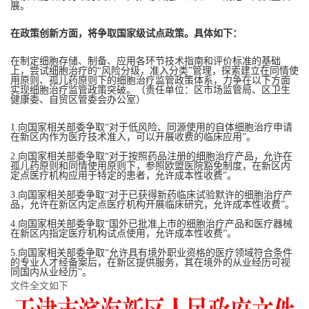
展。
在政策创新方面，将争取国家级试点政策。具体如下：
在制定细胞存储、制备、应用各环节技术指南和评价标准的基础
上，尝试细胞治疗的“风险分级，准入分类”管理，探索建立在同情使
用原则、孤儿药原则下的细胞治疗监管政策体系，力争在以下方面
实现细胞治疗监管政策突破。（责任单位：区市场监管局、区卫生
健康委、自贸区管委会办公室）
1.向国家相关部委争取“对于低风险、同源使用的自体细胞治疗申请
在新区内作为医疗技术准入，可以开展收费的临床应用”。
2.向国家相关部委争取“对于按照药品注册的细胞治疗产品，允许在
孤儿药原则和同情使用原则下，参照欧盟医院豁免制度，在新区内
定点医疗机构应用于特定的患者，允许成本性收费”。
3.向国家相关部委争取“对于已获得新药临床试验默许的细胞治疗产
品，允许在新区内定点医疗机构开展临床研究，允许成本性收费”。
4.向国家相关部委争取“国外已批准上市的细胞治疗产品和医疗器械
在新区内指定医疗机构试点使用，允许成本性收费”。
5.向国家相关部委争取“允许具有境外职业资格的医疗领域符合条件
的专业人才经备案后，在新区提供服务，其在境外的从业经历可视
同国内从业经历”。
文件全文如下