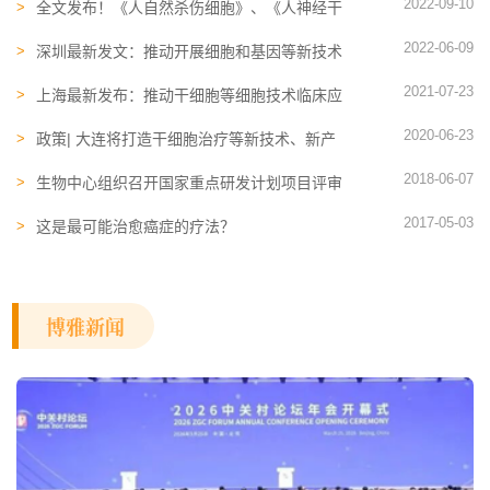
2022-09-10
全文发布！《人自然杀伤细胞》、《人神经干
细胞》、《人干细胞来源细胞外囊泡制备通用
2022-06-09
要求》团体标准（中国细胞生物学学会发布)
深圳最新发文：推动开展细胞和基因等新技术
研究与转化政策先行先试
2021-07-23
上海最新发布：推动干细胞等细胞技术临床应
用！
2020-06-23
政策| 大连将打造干细胞治疗等新技术、新产
品的临床应用试点基地！
2018-06-07
生物中心组织召开国家重点研发计划项目评审
工作调研座谈会
2017-05-03
这是最可能治愈癌症的疗法？
博雅新闻