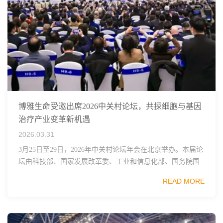
博雅生命受邀出席2026中关村论坛，共探细胞与基因
治疗产业变革新机遇
2026.03.31
3月25日至29日，2026年中关村论坛年会在北京举办。本届论
坛由科技部、国家发展改革委、工业和信息化部、国务院国
资委、中国科学院、中国工程院、中国科协和北京市政府共
READ MORE
同主办，以科技创新与产业创新深度融...