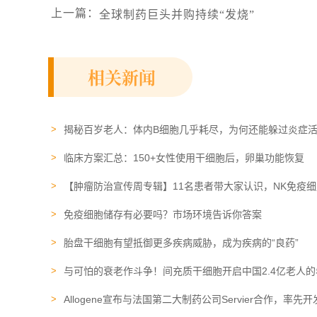
上一篇
：
全球制药巨头并购持续“发烧”
相关新闻
揭秘百岁老人：体内B细胞几乎耗尽，为何还能躲过炎症活
临床方案汇总：150+女性使用干细胞后，卵巢功能恢复
【肿瘤防治宣传周专辑】11名患者带大家认识，NK免疫
免疫细胞​储存有必要吗？市场环境告诉你答案
胎盘干细胞有望抵御更多疾病威胁，成为疾病的“良药”
与可怕的衰老作斗争！间充质干细胞开启中国2.4亿老人
Allogene宣布与法国第二大制药公司Servier合作，率先