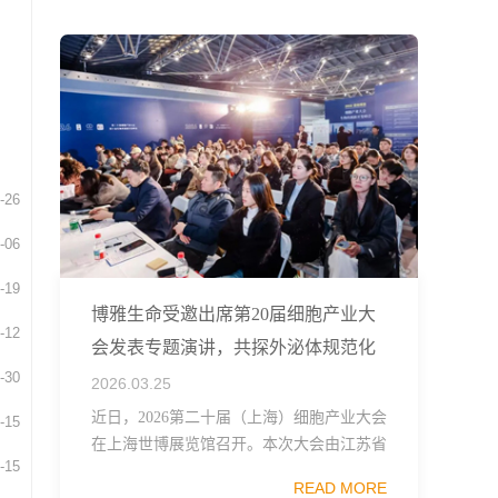
融...
-26
-06
-19
博雅生命受邀出席第20届细胞产业大
-12
会发表专题演讲，共探外泌体规范化
-30
发展
2026.03.25
近日，2026第二十届（上海）细胞产业大会
-15
在上海世博展览馆召开。本次大会由江苏省
-15
生物技术协会、中国食品药品企业质量安全
READ MORE
促进会细胞医药分会、武汉东湖国家自主创