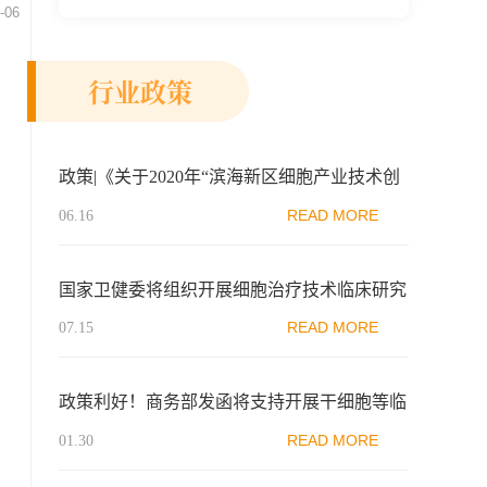
-06
新示范区生物医药行业协会、瑞士日内瓦长
寿科学...
行业政策
政策|《关于2020年“滨海新区细胞产业技术创
新行动方案”工作要点通知》
READ MORE
06.16
国家卫健委将组织开展细胞治疗技术临床研究
机构申报、备案
READ MORE
07.15
政策利好！商务部发函将支持开展干细胞等临
床前沿医疗技术研究和产业链培育列为最佳实
READ MORE
01.30
践案例