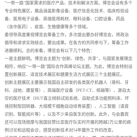
“一带一路”国家需求的医疗产品、技术和解决方案。博览会设有多个
专业特色展区，展品涵盖影像设备、医疗信息化技术、临床检验设
备、医用电子设备、高值医用耗材、眼科设备、口腔设备、药品
（含中医药）、疫苗、生殖健康等多个领域。
委领导高度重视博览会筹备工作，多次提出要办好博览会，将政治
倡导和讲求实效结合，要出成果。在各方的共同参与下，筹备工作
进展顺利。总的来看，博览会有以下几个特色：
一是主题鲜明。博览会主题为“创新、绿色、共享”，与国家发展理念
相符，响应“一带一路”国际合作高峰论坛主题。为此，博览会特别设
置创新展区、适宜技术展区和健康生活方式展区三个主题展区。
创新主题展区主要展示我国自主研发的各类医疗机器人（骨科、牙
科、战地、康复等）、高端医疗设备（PET-CT、核磁等）、源自太
空的医疗技术（HUT直立倾斜试验系统、自助式多功能照料床、环
境控制型回转器、大规模干细胞自动培育装置）、人工智能（语音
识别、智能阅片等），以及不少来自医生的创新。此外，与会嘉宾
还可以现场观摩与我国驻赞比亚医疗队实时开展的跨越2万公里的病
例讨论和远程会诊，感受创新技术对54年援外工作的改变。