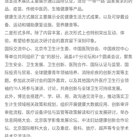
适宜技术展区主要展示通过国际认证，适合“一带一路”国家需求的药
品、疫苗、传统中医药、生殖健康等产品。
健康生活方式展区主要展示全民健康生活方式成果，以及可穿戴设
备、运动和辅助康复设施、营养膳食等。
二是形式多样。除了内容丰富，此次形式上也特别突出互动、体
验，希望给参加此次研讨会的嘉宾留下深刻印象。
国际交流中心、北京市卫生计生委、中国医院协会、中国疾控中心
等单位共同组织了“会”的部分，涵盖4个分论坛和4个圆桌会议，聚焦
卫生安全、卫生发展、卫生创新、医院合作、国际认证与监管、国
际投资与贸易、全球健康青年领袖培养、消除疟疾的创新方案等主
题。参加此次研讨会的国外嘉宾，以及其他国内外医疗卫生行业领
袖约70人将参与演讲、讨论，共商创新与全球卫生可持续发展。
此外，博览会搭建产、学、研、用、政沟通交流平台，推动落实卫
生计生领域相关政策和规划，组织开展健康大数据应用、创新审评
审批流程、医疗设备评估与监管等政策解读和行业发展研讨，举办
信息网络大会、北京医学影像发展论坛、中法妇幼健康创新合作论
坛、北京国际眼科大会，以及重症、骨科、放疗、超声等专业学术
技术交流活动。