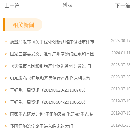
列表
上一篇
下一篇
相关新闻
2025-06-17
药监局发布《关于优化创新药临床试验审评审
批有关事项的公告（征求意见稿）》
2024-01-11
国家三部委发文：准许广州南沙的细胞和基因
治疗企业经卫生健康部门备案后可依托医疗机
2023-07-28
构开展限制类细胞移植治疗技术临床应用
《天津市基因和细胞产业促进条例》通过 自
2023年9月1日起施行
2023-07-25
CDE发布《细胞和基因治疗产品临床相关沟
通交流技术指导原则（征求意见稿）》
2019-07-15
干细胞一周资讯（20190629-20190705）
2019-07-15
干细胞一周资讯（20190504-20190510）
2019-07-15
国家重点研发计划“干细胞及转化研究”重点专
项项目推进会
2019-01-23
我国细胞治疗终于进入临床的大门