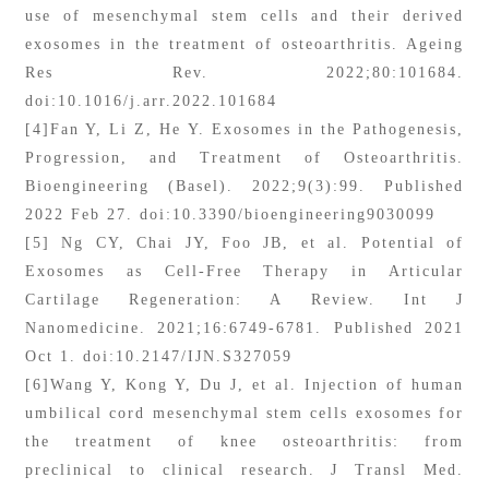
use of mesenchymal stem cells and their derived
exosomes in the treatment of osteoarthritis. Ageing
Res Rev. 2022;80:101684.
doi:10.1016/j.arr.2022.101684
[4]Fan Y, Li Z, He Y. Exosomes in the Pathogenesis,
Progression, and Treatment of Osteoarthritis.
Bioengineering (Basel). 2022;9(3):99. Published
2022 Feb 27. doi:10.3390/bioengineering9030099
[5] Ng CY, Chai JY, Foo JB, et al. Potential of
Exosomes as Cell-Free Therapy in Articular
Cartilage Regeneration: A Review. Int J
Nanomedicine. 2021;16:6749-6781. Published 2021
Oct 1. doi:10.2147/IJN.S327059
[6]Wang Y, Kong Y, Du J, et al. Injection of human
umbilical cord mesenchymal stem cells exosomes for
the treatment of knee osteoarthritis: from
preclinical to clinical research. J Transl Med.