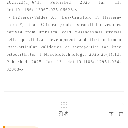
2025;23(1):641. Published 2025 Jun 11.
doi:10.1186/s12967-025-06623-y
[7]Figueroa-Valdés AI, Luz-Crawford P, Herrera-
Luna Y, et al. Clinical-grade extracellular vesicles
derived from umbilical cord mesenchymal stromal
cells: preclinical development and first-in-human
intra-articular validation as therapeutics for knee
osteoarthritis. J Nanobiotechnology. 2025;23(1):13.
Published 2025 Jan 13. doi:10.1186/s12951-024-
03088-x
列表
下一篇