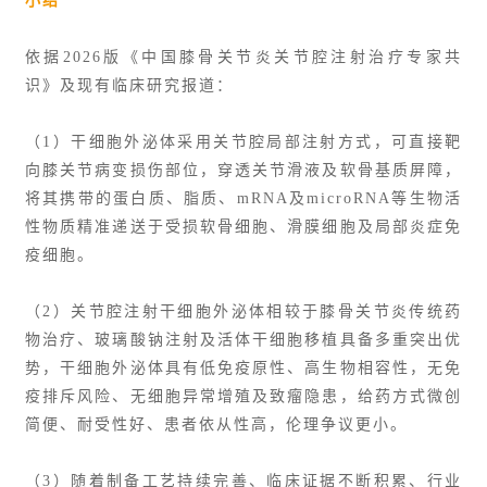
小结
依据2026版《中国膝骨关节炎关节腔注射治疗专家共
识》及现有临床研究报道：
（1）干细胞外泌体采用关节腔局部注射方式，可直接靶
向膝关节病变损伤部位，穿透关节滑液及软骨基质屏障，
将其携带的蛋白质、脂质、mRNA及microRNA等生物活
性物质精准递送于受损软骨细胞、滑膜细胞及局部炎症免
疫细胞。
（2）关节腔注射干细胞外泌体相较于膝骨关节炎传统药
物治疗、玻璃酸钠注射及活体干细胞移植具备多重突出优
势，干细胞外泌体具有低免疫原性、高生物相容性，无免
疫排斥风险、无细胞异常增殖及致瘤隐患，给药方式微创
简便、耐受性好、患者依从性高，伦理争议更小。
（3）随着制备工艺持续完善、临床证据不断积累、行业