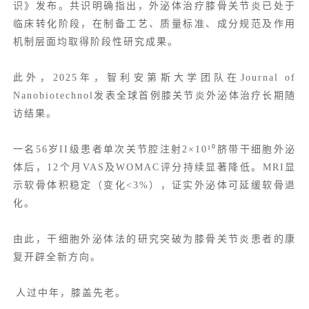
识》发布。共识明确指出，外泌体治疗膝骨关节炎已处于
临床转化阶段，在制备工艺、质量标准、成分规范及作用
机制层面均取得阶段性研究成果。
此外，2025年，
智利安第斯大学
团队在Journal of
Nanobiotechnol发表全球首例膝关节炎外泌体治疗长期随
访结果。
一名56岁II级患者单次关节腔注射2×10¹⁰脐带干细胞外泌
体后，12个月VAS及WOMAC评分持续显著降低。MRI显
示软骨体积稳定（变化<3%），证实外泌体可延缓软骨退
化。
由此，干细胞外泌体法的研究突破为膝骨关节炎患者的康
复开辟全新方向。
人过中年，膝盖先老。