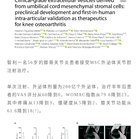
智利一名56岁的膝骨关节炎患者接受MSC外泌体关节腔
注射治疗。
单次注射、外泌体剂量为200亿个外泌体，
治疗半年后患
者的
VAS评分
从60降到0，WOMAC指数从79.6降到23，
其中疼痛从13降到3、僵硬度从5降到2、膝关节功能从
61.6降到18
。
[7]