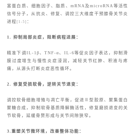
富蛋白质、细胞因子、脂质、mRNA及microRNA等活性
信号分子，从抗炎、修复、调控三大维度干预膝骨关节炎
进程
：
[1-5]
1. 抑制局部炎症，阻断病程进展：
精准下调IL-1β、TNF-α、IL-6等促炎因子表达，抑制滑
膜过度增生与慢性炎症浸润，减轻关节红肿、积液与疼
痛，从源头打断炎症恶性循环。
2. 修复受损软骨，逆转关节退变：
调控软骨细胞增殖与凋亡平衡，促进
Ⅱ型胶原
、聚集蛋白
聚糖合成，抑制软骨基质降解酶活性，修复磨损退变的关
节软骨，延缓骨赘形成与关节间隙狭窄。
3.重塑关节微环境，改善整体功能：