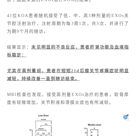
41位KOA患者随机接受了低、中、高3种剂量的
EXOs
关
节腔注射治疗，注射周期为每3周1次，共3次，并进行了
为期9个月的随访。
结果显示：
未见明显的不良反应，患者肝肾功能及血液指
标稳定；
尤其在高剂量组，患者在短短21d后膝关节疼痛症状明显
减轻，持续改善一直到随访结束。
MRI检查也发现，接受高剂量EXOs治疗的患者，
软骨厚
度
有轻微增加，关节积液和滑膜炎症也有所减轻。