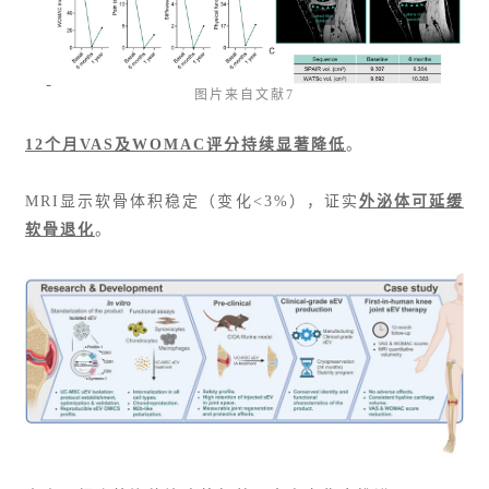
图片来自文献7
12个月VAS及WOMAC评分持续显著降低
。
MRI显示软骨体积稳定（变化<3%），证实
外泌体可延缓
软骨退化
。