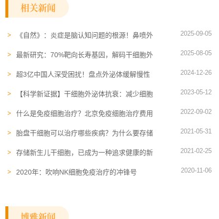
相关新闻
2025-09-05
《自然》：炎症是脑认知问题的根源！鼻喷外
泌体1h到达大脑，可减轻炎症和损伤
2025-08-05
最新研究：70%靶向长寿基因，解码干细胞外
泌体的抗衰核心机制
2024-12-26
超3亿中国人深受困扰！盘点外泌体缓解慢性
疼痛的4大机制及临床进展
2023-05-12
【科学新证据】干细胞外泌体抗衰：减少细胞
衰老、减缓皮肤老化
2022-09-02
什么是免疫细胞治疗？北京免疫细胞治疗费用
贵吗？
2021-05-31
胎盘干细胞可以治疗哪些疾病？为什么要存储
胎盘干细胞
2021-02-25
存储新生儿干细胞，已成为一种追求健康的新
风尚
2020-11-06
2020年：吹响NK细胞免疫治疗的冲锋号
博雅新闻