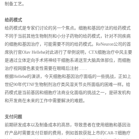
制备工艺。
给药模式
给药模式是专家们讨论的另一个焦点。细胞和基因疗法的给药模式
不同于当前其他生物制剂和小分子药物的给药模式，针对不同疾病
的细胞和基因治疗，可能需要不同的给药模式。ReNeuron公司的首
席执行官Olav Hellebø对此进行了举例说明，CTX细胞治疗中风主要
是通过立体定向手术将神经干细胞系递送至大脑具体部位，而细胞
治疗视网膜色素变性需要在眼睛后注射……
根据Hellebø的演讲，今天细胞和基因治疗面临的一些挑战，正如上
世纪90年代TNF生物制剂治疗类风湿关节炎所面临的困难一样。给
药模式是当前基因和细胞疗法商业化面临的挑战之一，是研发机构
和开发商在未来的工作中需要解决的难题。
支付问题
前期研发成本以及制备成本的高昂，导致患者在使用细胞和基因治
疗产品时需要支付巨额的费用，例如首款获批上市的CAR-T细胞疗