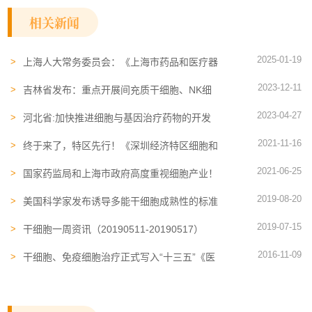
相关新闻
2025-01-19
上海人大常务委员会：《上海市药品和医疗器
械管理条例》通过！支持细胞和基因治疗
2023-12-11
吉林省发布：重点开展间充质干细胞、NK细
胞等细胞规模化制备及质量控制等关键技术研
2023-04-27
究
河北省:加快推进细胞与基因治疗药物的开发
和商业化进程
2021-11-16
终于来了，特区先行！《深圳经济特区细胞和
基因产业促进条例（征求意见稿）》正式发
2021-06-25
布！（附全文）
国家药监局和上海市政府高度重视细胞产业！
支持干细胞的临床研究
2019-08-20
美国科学家发布诱导多能干细胞成熟性的标准
研究指南
2019-07-15
干细胞一周资讯（20190511-20190517）
2016-11-09
干细胞、免疫细胞治疗正式写入“十三五”《医
药工业发展规划指南》