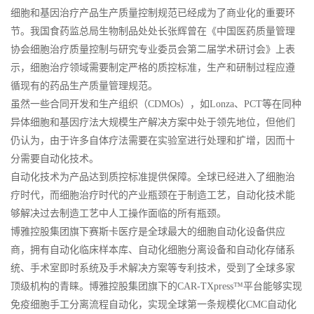
细胞和基因治疗产品生产质量控制规范已经成为了商业化的重要环
节。我国食药监总局生物制品处处长张辉曾在《中国医药质量管理
协会细胞治疗质量控制与研究专业委员会第二届学术研讨会》上表
示，细胞治疗领域需要制定严格的质控标准，生产和研制过程应遵
循现有的药品生产质量管理规范。
虽然一些合同开发和生产组织（CDMOs），如Lonza、PCT等在同种
异体细胞和基因疗法大规模生产解决方案中处于领先地位，但他们
仍认为，由于许多自体疗法需要在实验室进行处理和扩增，因而十
分需要自动化技术。
自动化技术为产品达到质控标准提供保障。全球已经进入了细胞治
疗时代，而细胞治疗时代的产业瓶颈在于制造工艺，自动化技术能
够解决过去制造工艺中人工操作面临的所有瓶颈。
博雅控股集团旗下赛斯卡医疗是全球最大的细胞自动化设备供应
商，拥有自动化临床样本库、自动化细胞分离设备和自动化存储系
统、手术室即时系统及手术解决方案等专利技术，受到了全球多家
顶级机构的青睐。博雅控股集团旗下的CAR-TXpress™平台能够实现
免疫细胞手工分离流程自动化，实现全球第一条规模化CMC自动化