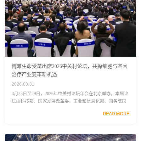
博雅生命受邀出席2026中关村论坛，共探细胞与基因
治疗产业变革新机遇
2026.03.31
3月25日至29日，2026年中关村论坛年会在北京举办。本届论
坛由科技部、国家发展改革委、工业和信息化部、国务院国
资委、中国科学院、中国工程院、中国科协和北京市政府共
READ MORE
同主办，以科技创新与产业创新深度融...