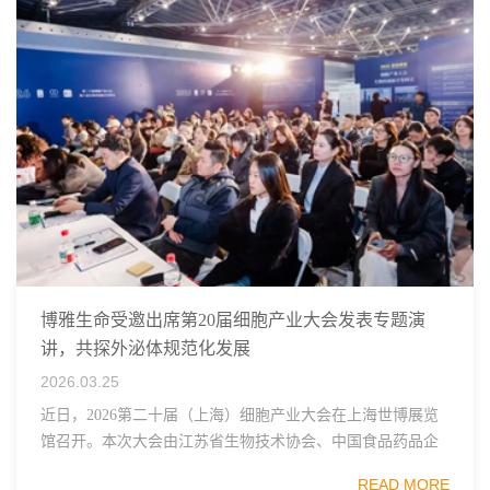
博雅生命受邀出席第20届细胞产业大会发表专题演
讲，共探外泌体规范化发展
2026.03.25
近日，2026第二十届（上海）细胞产业大会在上海世博展览
馆召开。本次大会由江苏省生物技术协会、中国食品药品企
业质量安全促进会细胞医药分会、武汉东湖国家自主创新示
READ MORE