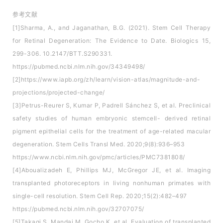
参考文献
[1]Sharma, A., and Jaganathan, B.G. (2021). Stem Cell Therapy
for Retinal Degeneration: The Evidence to Date. Biologics 15,
299-306. 10.2147/BTT.S290331.
https://pubmed.ncbi.nlm.nih.gov/34349498/
[2]https://www.iapb.org/zh/learn/vision-atlas/magnitude-and-
projections/projected-change/
[3]Petrus-Reurer S, Kumar P, Padrell Sánchez S, et al. Preclinical
safety studies of human embryonic stemcell- derived retinal
pigment epithelial cells for the treatment of age-related macular
degeneration. Stem Cells Transl Med. 2020;9(8):936–953
https://www.ncbi.nlm.nih.gov/pmc/articles/PMC7381808/
[4]Aboualizadeh E, Phillips MJ, McGregor JE, et al. Imaging
transplanted photoreceptors in living nonhuman primates with
single-cell resolution. Stem Cell Rep. 2020;15(2):482–497
https://pubmed.ncbi.nlm.nih.gov/32707075/
[5]Takagi S, Mandai M, Gocho K, et al. Evaluation of transplanted