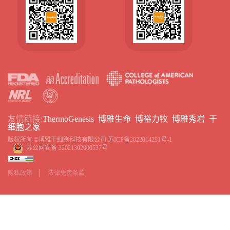
友情链接:
ThermoGenesis
博雅生命
博裕力牧
博雅秀岩
干
细胞之家
版权所有 ©博雅干细胞科技有限公司
苏ICP备2022014291号-1
苏公网安备 32021302000537号
隐私政策
法律免责条款