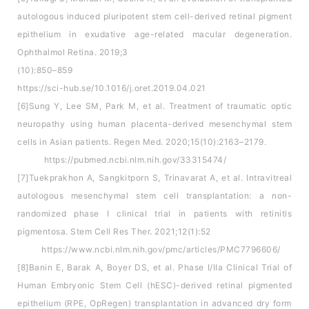
autologous induced pluripotent stem cell-derived retinal pigment
epithelium in exudative age-related macular degeneration.
Ophthalmol Retina. 2019;3
(10):850–859
https://sci-hub.se/10.1016/j.oret.2019.04.021
[6]Sung Y, Lee SM, Park M, et al. Treatment of traumatic optic
neuropathy using human placenta-derived mesenchymal stem
cells in Asian patients. Regen Med. 2020;15(10):2163–2179.
https://pubmed.ncbi.nlm.nih.gov/33315474/
[7]Tuekprakhon A, Sangkitporn S, Trinavarat A, et al. Intravitreal
autologous mesenchymal stem cell transplantation: a non-
randomized phase I clinical trial in patients with retinitis
pigmentosa. Stem Cell Res Ther. 2021;12(1):52
https://www.ncbi.nlm.nih.gov/pmc/articles/PMC7796606/
[8]Banin E, Barak A, Boyer DS, et al. Phase I/IIa Clinical Trial of
Human Embryonic Stem Cell (hESC)-derived retinal pigmented
epithelium (RPE, OpRegen) transplantation in advanced dry form