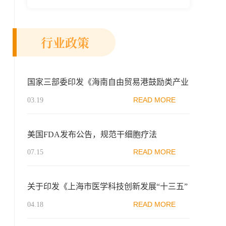
新示范区生物医药行业协会、瑞士日内瓦长
寿科学...
行业政策
国家三部委印发《海南自由贸易港鼓励类产业
目录(2024年本)》，首次纳入再生医学服务
READ MORE
03.19
美国FDA发布公告，规范干细胞疗法
READ MORE
07.15
关于印发《上海市医学科技创新发展“十三五”
规划》的通知
READ MORE
04.18