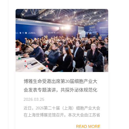
融...
博雅生命受邀出席第20届细胞产业大
会发表专题演讲，共探外泌体规范化
发展
2026.03.25
近日，2026第二十届（上海）细胞产业大会
在上海世博展览馆召开。本次大会由江苏省
生物技术协会、中国食品药品企业质量安全
READ MORE
促进会细胞医药分会、武汉东湖国家自主创