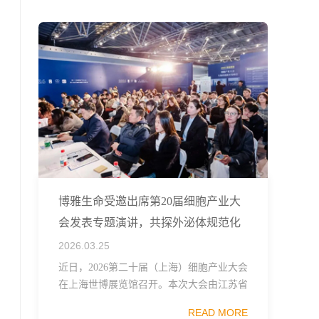
融...
博雅生命受邀出席第20届细胞产业大
会发表专题演讲，共探外泌体规范化
发展
2026.03.25
近日，2026第二十届（上海）细胞产业大会
在上海世博展览馆召开。本次大会由江苏省
生物技术协会、中国食品药品企业质量安全
READ MORE
促进会细胞医药分会、武汉东湖国家自主创