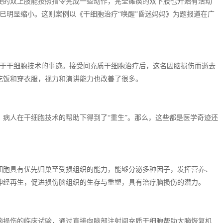
硬的双上肢能按照指令完成一些动作，完全瘫痪的双下肢也开始有活动
已明显缩小。这则案例以《干细胞治疗“唤醒”昏迷妈妈》为题报道在广
受益于干细胞技术的事迹。接受间充质干细胞治疗后，这名因脑损伤而逝去
吃饭和穿衣服，视力和演讲能力也改善了很多。
病人在干细胞技术的帮助下得到了“重生”。那么，这些都是医学奇迹还
细胞具有优先归巢至受损组织的能力，能够分泌多种因子，发挥营养、
神经再生，促进损伤脑组织的生存与重塑，具有治疗脑损伤的潜力。
性脑损伤的临床试验，通过直接向脑部注射间充质干细胞帮助大脑恢复机