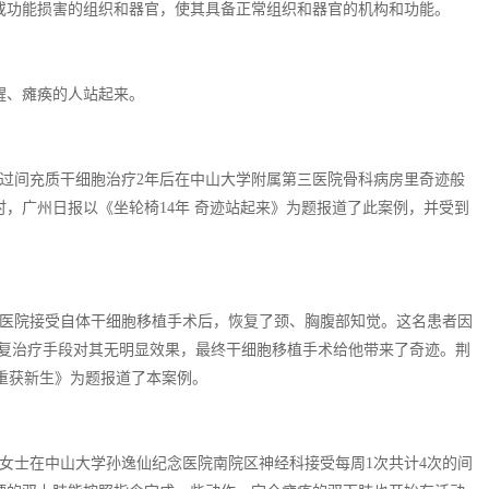
或功能损害的组织和器官，使其具备正常组织和器官的机构和功能。
醒、瘫痪的人站起来。
，经过间充质干细胞治疗2年后在中山大学附属第三医院骨科病房里奇迹般
，广州日报以《坐轮椅14年 奇迹站起来》为题报道了此案例，并受到
人民医院接受自体干细胞移植手术后，恢复了颈、胸腹部知觉。这名患者因
康复治疗手段对其无明显效果，最终干细胞移植手术给他带来了奇迹。荆
者重获新生》为题报道了本案例。
陈女士在中山大学孙逸仙纪念医院南院区神经科接受每周1次共计4次的间