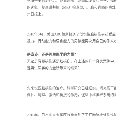
充质干细胞治疗后，逐渐清醒，能简单发音和应答，僵
的迹象。复查磁共振（MR）检查显示，脑和脊髓的病灶
州日报上。
2018年6月，美国ABC频道报道了创伤性脑损伤男孩
视力、行动能力和语言能力的男孩能再次用自己的手来
……
是奇迹，还是再生医学的力量？
无论是脊髓损伤还是脑损伤，在上述的几个真实案例中，
是再生医学的力量所带来的结果？
先来说说脑损伤的治疗。科学研究已经证实，间充质干
保护、清理、激活和桥接的作用，促进中枢神经系统的
2016年，日本东京大学医院也启动了干细胞治疗外伤