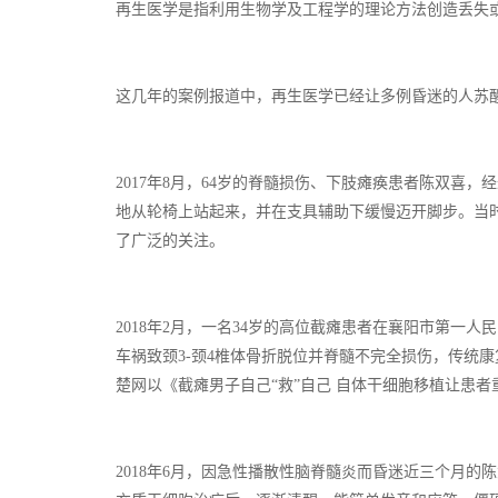
再生医学是指利用生物学及工程学的理论方法创造丢失
这几年的案例报道中，再生医学已经让多例昏迷的人苏
2017年8月，64岁的脊髓损伤、下肢瘫痪患者陈双喜
地从轮椅上站起来，并在支具辅助下缓慢迈开脚步。当时
了广泛的关注。
2018年2月，一名34岁的高位截瘫患者在襄阳市第一
车祸致颈3-颈4椎体骨折脱位并脊髓不完全损伤，传统
楚网以《截瘫男子自己“救”自己 自体干细胞移植让患
2018年6月，因急性播散性脑脊髓炎而昏迷近三个月的