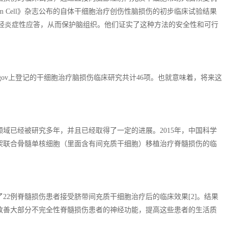
m Cell》杂志公布的自体干细胞治疗创伤性脑损伤的初步临床试验结果
神经炎症性应答，从而保护脑组织。他们证实了这种方法的安全性和可行
ials.gov上登记的干细胞治疗脑损伤临床研究共计46项。也就意味着，将来这
。
域已经被研究多年，并且已经取得了一定的进展。2015年，中国科学
架联合骨髓单核细胞（里面含有间充质干细胞）移植治疗脊髓损伤的临
了22例脊髓损伤患者接受脐带间充质干细胞治疗后的临床效果[2]。结果
改善大部分不完全性脊髓损伤患者的神经功能，提高这些患者的生活质
。