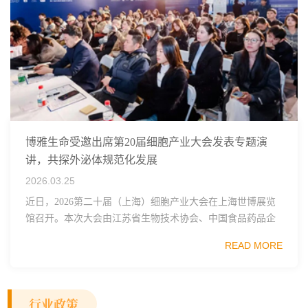
博雅生命受邀出席第20届细胞产业大会发表专题演
讲，共探外泌体规范化发展
2026.03.25
近日，2026第二十届（上海）细胞产业大会在上海世博展览
馆召开。本次大会由江苏省生物技术协会、中国食品药品企
业质量安全促进会细胞医药分会、武汉东湖国家自主创新示
READ MORE
范区生物医药行业协会、瑞士日内瓦长寿科学...
行业政策