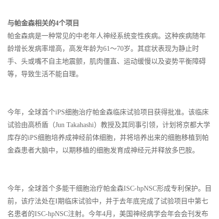
与帕金森相关的4个项目
帕金森病是一种常见的中老年人神经系统变性疾病。这种疾病随年
龄增长发病率增高，高发年龄为61～70岁。其症状表现为静止时
手、头或嘴不自主地震颤，肌肉僵直、运动缓慢以及姿势平衡障碍
等，导致生活不能自理。
今年，全球首个iPS细胞治疗帕金森临床试验项目获得批准。该临床
试验由高桥盾（Jun Takahashi）教授及其同事引领，计划将京都大学
库存的iPS细胞培养成神经前体细胞，并将培养出来的细胞移植到帕
金森患者大脑中，以期移植的细胞发育成神经元并释放多巴胺。
今年，全球首个多能干细胞治疗帕金森ISC-hpNSC形成专利保护。目
前，该疗法处在I期临床试验中，并于去年底完成了试验项目中第七
名患者的ISC-hpNSC注射。今年4月，美国神经病学会年会会刊发布