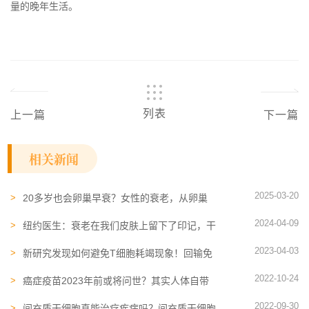
量的晚年生活。
列表
上一篇
下一篇
相关新闻
2025-03-20
20多岁也会卵巢早衰？女性的衰老，从卵巢
“退化”开始！干细胞及外泌体或可按下“暂停
2024-04-09
键”
纽约医生：衰老在我们皮肤上留下了印记，干
细胞和外泌体正改写这个规则
2023-04-03
新研究发现如何避免T细胞耗竭现象！回输免
疫细胞或可有效提高免疫力！
2022-10-24
癌症疫苗2023年前或将问世？其实人体自带
防癌“武器”！
2022-09-30
间充质干细胞真能治疗疾病吗？间充质干细胞