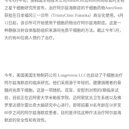
今年4月中旬，由韩国生物技术公司NatureCell及Rbio共同经营的生物
之星干细胞研究所宣布，治疗阿尔兹海默症的干细胞药物AstroStem
获批在日本福冈三一诊所（TrinityClinic Fukuoka）商业化使用。4月
12日起，该诊所可开始使用干细胞药物治疗阿尔兹海默症。这是一
种静脉注射自体脂肪组织来源间充质干细胞的方法。截止今年5月，
大约有80位病人预约了治疗。
今年，美国美国生物制药公司 Longeveron LLC也启动了干细胞治疗
阿尔兹海默症的临床研究。他们采用源于年轻的、健康捐赠者的骨
髓间充质干细胞。这是一项随机、双盲、安慰剂对照的I期临床试
验，目前正在迈阿密大学米勒医学院、迈阿密犹太卫生系统以及佛
罗里达德尔雷比奇大脑研究中心进行，即将招募30名年龄在50岁至
80岁之间的阿尔兹海默症患者，目的是评估这种疗法治疗阿尔兹海
默症的安全性和有效性。