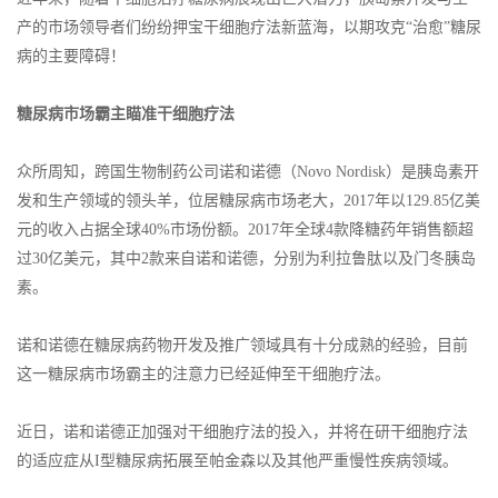
产的市场领导者们纷纷押宝干细胞疗法新蓝海，以期攻克“治愈”糖尿
病的主要障碍！
糖尿病市场霸主瞄准干细胞疗法
众所周知，跨国生物制药公司诺和诺德（Novo Nordisk）是胰岛素开
发和生产领域的领头羊，位居糖尿病市场老大，2017年以129.85亿美
元的收入占据全球40%市场份额。2017年全球4款降糖药年销售额超
过30亿美元，其中2款来自诺和诺德，分别为利拉鲁肽以及门冬胰岛
素。
诺和诺德在糖尿病药物开发及推广领域具有十分成熟的经验，目前
这一糖尿病市场霸主的注意力已经延伸至干细胞疗法。
近日，诺和诺德正加强对干细胞疗法的投入，并将在研干细胞疗法
的适应症从I型糖尿病拓展至帕金森以及其他严重慢性疾病领域。