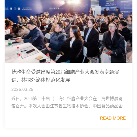
博雅生命受邀出席第20届细胞产业大会发表专题演
讲，共探外泌体规范化发展
2026.03.25
近日，2026第二十届（上海）细胞产业大会在上海世博展览
馆召开。本次大会由江苏省生物技术协会、中国食品药品企
业质量安全促进会细胞医药分会、武汉东湖国家自主创新示
READ MORE
范区生物医药行业协会、瑞士日内瓦长寿科学...