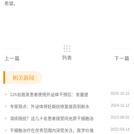
希望。
列表
上一篇
下一篇
相关新闻
2025-10-15
125名脱发患者使用外泌体干预后：发量提
升，白发色素沉着改善
2024-11-12
专家观点：外泌体将妊娠纹修复提高到新水
平！盘点外泌体修复妊娠纹五大机制
2023-08-02
湿疹困扰？这几十名患者接受间充质干细胞治
疗后获得不一样的效果
2022-04-14
干细胞治疗在世界范围内深受关注，医学价值