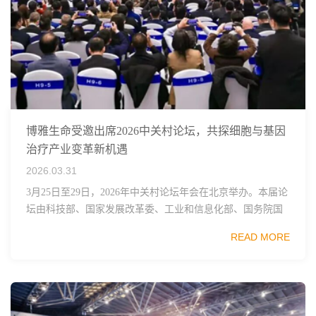
博雅生命受邀出席2026中关村论坛，共探细胞与基因
治疗产业变革新机遇
2026.03.31
3月25日至29日，2026年中关村论坛年会在北京举办。本届论
坛由科技部、国家发展改革委、工业和信息化部、国务院国
资委、中国科学院、中国工程院、中国科协和北京市政府共
READ MORE
同主办，以科技创新与产业创新深度融...