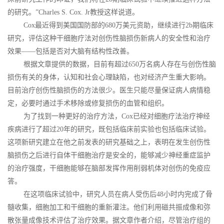
的研究。”Charles S. Cox. Jr教授这样说道。
Cox最近得到美国国防部的680万美元资助，继续进行2b期临床
研究，评估这种干细胞疗法对创伤性脑损伤新病人的安全性和治疗
效果——包括是否对大脑有结构性改善。
根据文章提供的数据，目前有超过650万名病人存在与创伤性脑
损伤有关的身体，认知和社会心理缺陷，也对经济产生重大影响。
目前治疗创伤性脑损伤的方法很少。医生只能尽量保证病人病情稳
定，必要时通过手术移除或修复损伤的血管和组织。
为了找到一种更好的治疗方法，Cox已经对细胞疗法治疗神经
疾病进行了超过20年的研究，既包括临床前实验也包括临床试验。
这项新研究建立在他之前发表的研究基础之上，表明在发生创伤性
脑损伤之后进行自体干细胞治疗是安全的，能够减少神经重症监护
的治疗强度，干细胞能够在脑部发挥作用削弱机体对创伤的免疫应
答。
在这项临床试验中，研究人员在病人受伤后48小时内完成了骨
髓收集，细胞加工和干细胞的重新灌注。他们利用磁共振成像和弥
散张量成像技术评估了治疗效果。据文章作者介绍，尽管治疗组的