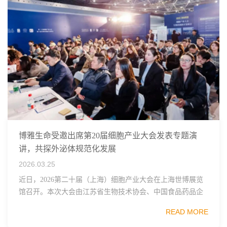
博雅生命受邀出席第20届细胞产业大会发表专题演
讲，共探外泌体规范化发展
2026.03.25
近日，2026第二十届（上海）细胞产业大会在上海世博展览
馆召开。本次大会由江苏省生物技术协会、中国食品药品企
业质量安全促进会细胞医药分会、武汉东湖国家自主创新示
READ MORE
范区生物医药行业协会、瑞士日内瓦长寿科学...