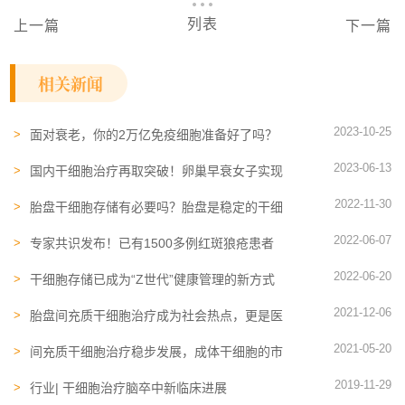
列表
上一篇
下一篇
相关新闻
2023-10-25
面对衰老，你的2万亿免疫细胞准备好了吗？
NK细胞可能是抗衰的“终极大招”
2023-06-13
国内干细胞治疗再取突破！卵巢早衰女子实现
自然受孕，并诞下健康宝宝
2022-11-30
胎盘干细胞存储有必要吗？胎盘是稳定的干细
胞来源，干细胞存储流行
2022-06-07
专家共识发布！已有1500多例红斑狼疮患者
接受了间充质干细胞治疗
2022-06-20
干细胞存储已成为“Z世代”健康管理的新方式
2021-12-06
胎盘间充质干细胞治疗成为社会热点，更是医
学研究热点
2021-05-20
间充质干细胞治疗稳步发展，成体干细胞的市
场逐年增长
2019-11-29
行业| 干细胞治疗脑卒中新临床进展