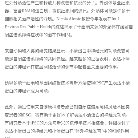
过旁分泌活性产生和释放几种改善和抗炎的分子。外泌体是亚细胞
器，富含RNA和蛋白质，提供细胞间的通讯。外泌体可能是许多干
细胞相关治疗活性的介质。Nicola Alessio教授今年发表在Int J
Environ Res Public Health的综述揭示了干细胞来源的外泌体在缓解自
闭症谱系障碍症状中的潜在作用[3]。
来自动物和人类的研究结果显示，小清蛋白中神经元的功能改变可
能是自闭症谱系障碍的共同途径。越来越多的证据表明，表达小清
蛋白的神经元在皮层网络活动的调节中起着至关重要的作用。
诱导多能干细胞和基因组编辑技术等新方法使得iPSC产生表达小清
蛋白的神经元成为可能。
此外，通过使用来自健康捐赠者或已知自闭症谱系障碍风险基因突
变患者的iPSC，将有助于更好地了解表达小清蛋白的神经元功能。
有研究者基于iPSC的方法与新兴的遗传学技术相结合，详细探讨了
表达小清蛋白的神经元和小清蛋白在“体外神经发育”中的可能作用