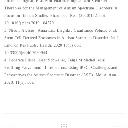
Pharmacological, et al.Non-Pharmacological and Stem Cell
Therapies for the Management of Autism Spectrum Disorders: A
Focus on Human Studies. Pharmacol Res. (2020)152. doi:
10.1016/j.phrs.2019.104579.
3. Nicola Alessio , Anna Lisa Brigida , Gianfranco Peluso, et al.
Stem Cell-Derived Exosomes in Autism Spectrum Disorder. Int J
Environ Res Public Health. 2020 17(3) doi:
10.3390/ijerph17030944.
4. Federica Filice , Beat Schwaller, Tanja M Michel, et al.
Profiling Parvalbumin Interneurons Using iPSC: Challenges and
Perspectives for Autism Spectrum Disorder (ASD). Mol Autism.
2020, 11(1). doi: