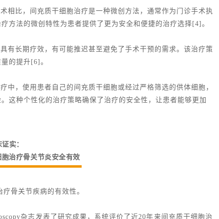
手术相比，间充质干细胞治疗是一种微创方法，通常作为门诊手术执
疗方法的微创特性为患者提供了更为安全和便捷的治疗选择[4]。
实具有长期疗效，有可能推迟甚至避免了手术干预的需求。该治疗策
的提升[6]。
治疗中，使用患者自己的间充质干细胞或经过严格筛选的供体细胞，
险。这种个性化的治疗策略确保了治疗的安全性，让患者能够更加
床证实：
细胞治疗骨关节炎安全有效
治疗骨关节疾病的有效性。
oscopy杂志发表了研究成果，系统评价了近20年来间充质干细胞治