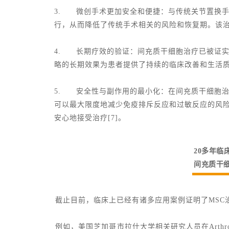
3. 微创手术更加安全和便捷：与传统关节置换
行，从而降低了传统手术相关的风险和恢复期。该治
4. 长期疗效的验证：间充质干细胞治疗已被证
略的长期效果为患者提供了持续的临床改善和生活质量
5. 安全性与副作用的最小化：在间充质干细胞
可以最大限度地减少免疫排斥反应和过敏反应的风
安心地接受治疗[7]。
20多年临
间充质干
截止目前，临床上已经有诸多应用案例证明了MSC
例如，美国芝加哥市拉什大学相关研究人员在Arthr