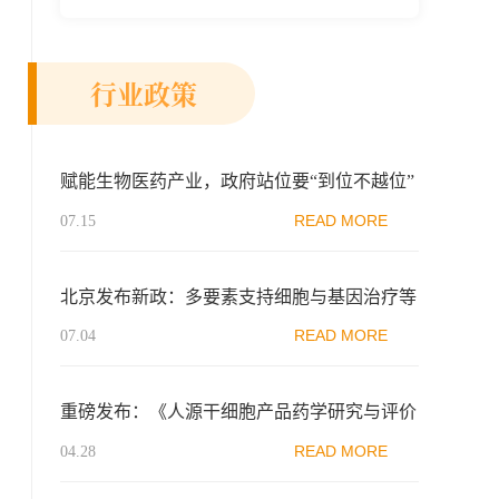
新示范区生物医药行业协会、瑞士日内瓦长
寿科学...
行业政策
赋能生物医药产业，政府站位要“到位不越位”
READ MORE
07.15
北京发布新政：多要素支持细胞与基因治疗等
高精尖产业，加快培育发展新动能
READ MORE
07.04
重磅发布：《人源干细胞产品药学研究与评价
技术指导原则（试行）》
READ MORE
04.28