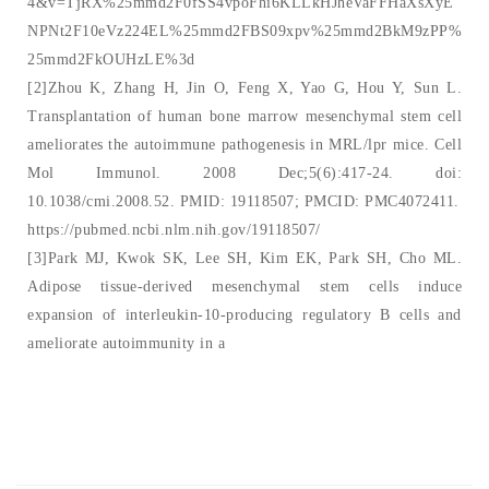
4&v=TjRX%25mmd2F0fSS4vpoFhi6KLLkHJheVaFFHaXsXyE
NPNt2F10eVz224EL%25mmd2FBS09xpv%25mmd2BkM9zPP%
25mmd2FkOUHzLE%3d
[2]Zhou K, Zhang H, Jin O, Feng X, Yao G, Hou Y, Sun L.
Transplantation of human bone marrow mesenchymal stem cell
ameliorates the autoimmune pathogenesis in MRL/lpr mice. Cell
Mol Immunol. 2008 Dec;5(6):417-24. doi:
10.1038/cmi.2008.52. PMID: 19118507; PMCID: PMC4072411.
https://pubmed.ncbi.nlm.nih.gov/19118507/
[3]Park MJ, Kwok SK, Lee SH, Kim EK, Park SH, Cho ML.
Adipose tissue-derived mesenchymal stem cells induce
expansion of interleukin-10-producing regulatory B cells and
ameliorate autoimmunity in a