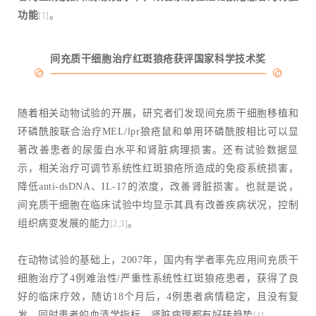
功能
。
[1]
间充质干细胞治疗红斑狼疮获评国家科学技术奖
随着相关动物试验的开展，研究者们发现间充质干细胞移植和
环磷酰胺联合治疗MEL/lpr狼疮鼠和单用环磷酰胺相比可以显
著改善患者的尿蛋白水平和肾脏病理损害。还有试验数据显
示，相关治疗可调节系统性红斑狼疮所造成的免疫系统损害，
降低anti-dsDNA、IL-17的浓度，改善肾脏损害。也就是说，
间充质干细胞在临床试验中均显示其具有改善疾病状况，控制
组织病变发展的能力
。
[2,3]
在动物试验的基础上，2007年，国内有学者率先应用间充质干
细胞治疗了4例难治性/严重性系统性红斑狼疮患者，获得了良
好的临床疗效，随访18个月后，4例患者病情稳定，且没有复
发，同时患者的血清学指标、肾脏病理都有好转趋势
。
[4]