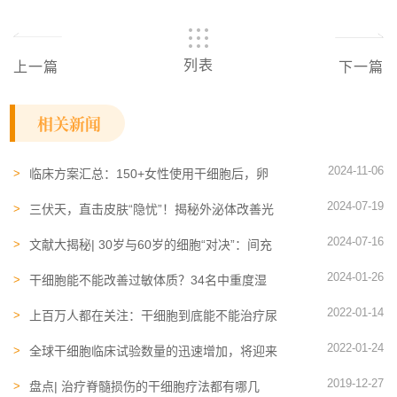
列表
上一篇
下一篇
相关新闻
2024-11-06
临床方案汇总：150+女性使用干细胞后，卵
巢功能恢复
2024-07-19
三伏天，直击皮肤“隐忧”！揭秘外泌体改善光
老化4大机制及测评数据
2024-07-16
文献大揭秘| 30岁与60岁的细胞“对决”：间充
质干细胞的惊人差异
2024-01-26
干细胞能不能改善过敏体质？34名中重度湿
疹患者亲测后公布答案
2022-01-14
上百万人都在关注：干细胞到底能不能治疗尿
毒症？ 现有临床数据如何？
2022-01-24
全球干细胞临床试验数量的迅速增加，将迎来
成果爆发期
2019-12-27
盘点| 治疗脊髓损伤的干细胞疗法都有哪几