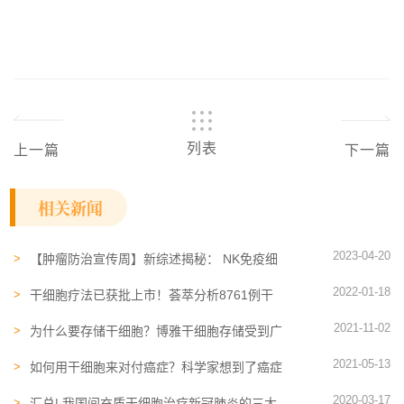
列表
上一篇
下一篇
相关新闻
2023-04-20
【肿瘤防治宣传周】新综述揭秘： NK免疫细
胞可能是卵巢癌治疗的未来
2022-01-18
干细胞疗法已获批上市！荟萃分析8761例干
细胞治疗骨关节炎
2021-11-02
为什么要存储干细胞？博雅干细胞存储受到广
泛认可
2021-05-13
如何用干细胞来对付癌症？科学家想到了癌症
疫苗和靶向治疗
2020-03-17
汇总| 我国间充质干细胞治疗新冠肺炎的三大