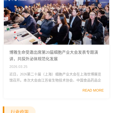
博雅生命受邀出席第20届细胞产业大会发表专题演
讲，共探外泌体规范化发展
2026.03.25
近日，2026第二十届（上海）细胞产业大会在上海世博展览
馆召开。本次大会由江苏省生物技术协会、中国食品药品企
业质量安全促进会细胞医药分会、武汉东湖国家自主创新示
READ MORE
范区生物医药行业协会、瑞士日内瓦长寿科学...
行业政策