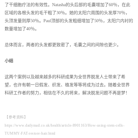
了干细胞疗法的有效性。Natasha的头后部的毛囊增加了60％，在此
区域的各根头发的毛干粗了30％。她的太阳穴周围的头发厚70％，
头顶发量则厚50％。Paul顶部的头发粗细增加了50％，太阳穴内衬的
数量增加了40％。
总体而言，两者的头发都更致密了，毛囊之间的间隙也更少。
小结
这两个案例以及越来越多的科研成果为全世界脱发人士带来了希
望，也许有朝一日假发、织发、植发等等将成为过去。随着全世界
科研工作者的努力，相信在不久的将来，解决脱发问题不再是梦！
【参考资料】
https://www.dailymail.co.uk/health/article-8901163/How-using-stem-cells-
TUMMY-FAT-restore-hair.html