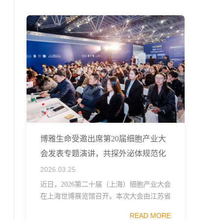
融...
博雅生命受邀出席第20届细胞产业大
会发表专题演讲，共探外泌体规范化
发展
2026.03.25
近日，2026第二十届（上海）细胞产业大会
在上海世博展览馆召开。本次大会由江苏省
生物技术协会、中国食品药品企业质量安全
READ MORE
促进会细胞医药分会、武汉东湖国家自主创