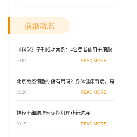
新示范区生物医药行业协会、瑞士日内瓦长
寿科学...
前沿动态
《科学》子刊成功案例：4名患者使用干细胞
修复角膜，改善视力
READ MORE
09.01
北京免疫细胞存储有用吗？身体健康背后，是
免疫细胞在守护
READ MORE
02.28
神经干细胞增殖调控机理获新进展
READ MORE
09.15