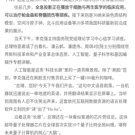
往前几步，
全息投影正在播放干细胞与再生医学的临床应用，
可以治疗帕金森和脊髓损伤等顽疾。
接下来则是30纳米染色质结构
模型、空间冷原子钟、北斗应用设备等20多项我国科研最新前沿成
果的展示。
当天下午，李克强主持国务院党组理论学习中心组学习讲座。
总理特意邀请了白春礼、潘云鹤、潘建伟、周琪4位院士分别围绕世
界新科技革命和产业变革总体态势、人工智能、量子科学和基因编
辑作专题讲解。
人工智能是这条“科技长廊”里的一道亮眼景观。除了“刷脸”签
到，李克强还在刷脸支付售货机上买了一罐180毫升的咖啡。
“总理，您好!今天下午我们开会。”这句中文话音刚落，一台机
器就迅速说出一串地道的英语，并将翻译结果显示在屏幕上。当听
到周围有人忍不住笑出声来，这套依托互联网数据资源的语言处理
软件立刻同步“译”出了“Ha-ha”。
沿着这条“长廊”，总理还在一块看似普通的芯片旁驻足。这块
超导量子处理器芯片在全球首次实现10个量子比特全局纠缠，堪称
未来量子计算机的核心“大脑”。