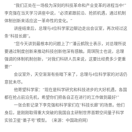
“我们正处在一场极为深刻的科技革命和产业变革的进程当中!”
李克强在当天学习讲座中说，“必须紧跟前沿、抢抓机遇，通过机制
体制创新来适应这一革命性的变化。”
讲座结束后，总理与4位科学家边聊边走出会议室，再次经过这
条“科技长廊”。
“您今天讲到最根本的问题上了!”潘云鹤院士表示，对总理所说
要通过制度创新来推动科技创新他深有感触。周琪院士也说，总理
强调的体制机制创新，“对我们科研人员来说，这要比经费多少更重
要!”
会议室外，天空渐渐有些暗下来了，总理与4位科学家的对话仍
意犹未尽。
他寄望科学家：“现在是科学研究和科技进步的大好机遇，各国
都在抢占前沿先机，希望你们把各自正在进行的工作做到最好!”
一张合影记录下李克强和科学家们在“科技长廊”的场景。他们
身后，是刚刚取得重大突破的我国自主研制世界首颗空间量子科学
实验卫星“墨子号”模型。（来源：中国政府网）