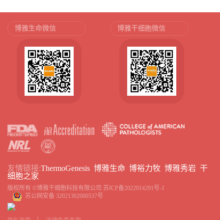
博雅生命微信
博雅干细胞微信
友情链接:
ThermoGenesis
博雅生命
博裕力牧
博雅秀岩
干
细胞之家
版权所有 ©博雅干细胞科技有限公司
苏ICP备2022014291号-1
苏公网安备 32021302000537号