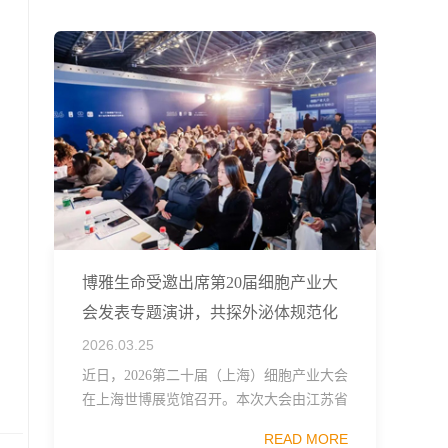
融...
博雅生命受邀出席第20届细胞产业大
会发表专题演讲，共探外泌体规范化
发展
2026.03.25
近日，2026第二十届（上海）细胞产业大会
在上海世博展览馆召开。本次大会由江苏省
生物技术协会、中国食品药品企业质量安全
READ MORE
促进会细胞医药分会、武汉东湖国家自主创