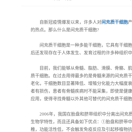
自新冠疫情爆发以来，许多人对
间充质干细胞
的热点。那么什么是间充质干细胞?
间充质干细胞是一种多能干细胞，它具有干细胞的
后还发现存在于人体发生、发育过程的许多种组织
目前，我们能够从骨髓、脂肪、滑膜、骨骼、肌肉
质干细胞。在过去用得最多的是骨髓来源的间充质
老化，干细胞数目显著降低、增殖分化能力大幅度衰
者有损伤，患者有骨髓疾病时不能采集，即使是健
应用，使得寻找骨髓以外其他可替代的间充质干细
2006年，我国在胎盘和脐带组织中分离出间充
生物学特性，而且还具备如下优点：①胎盘和脐带中
稚，功能活性低，不会触发免疫反应及引起移植物