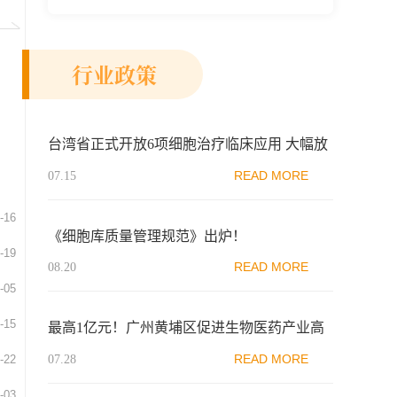
新示范区生物医药行业协会、瑞士日内瓦长
寿科学...
行业政策
台湾省正式开放6项细胞治疗临床应用 大幅放
宽适应症范围
READ MORE
07.15
-16
《细胞库质量管理规范》出炉！
-19
READ MORE
08.20
-05
-15
最高1亿元！广州黄埔区促进生物医药产业高
质量发展若干措施
READ MORE
07.28
-22
-03