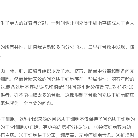
产生了更大的好奇与兴趣，一时间也让间充质干细胞存储成为了更大
所有共性，即自我更新和多向分化能力，最早在骨髓中发现，随
中。
、肺、肝、胰腺等组织以及羊水、脐带、胎盘中分离和制备间充
干细胞，然而骨髓来源的间充质干细胞存在一些局限性：随着年龄的
退;制备过程不容易质控;移植给异体可能引起免疫反应;取材时对患
康供者，亦不能抽取太多的骨髓。这都限制了骨髓间充质干细胞临床
胞来源成为一个重要的问题。
质干细胞，这种组织来源的间充质干细胞不仅保持了间充质干细胞的
的干/祖细胞更原始，有更强的增殖分化能力。②免疫细胞较为幼
抗宿主病。③干细胞易于分离，纯度高，无肿瘤细胞污染。④扩增时