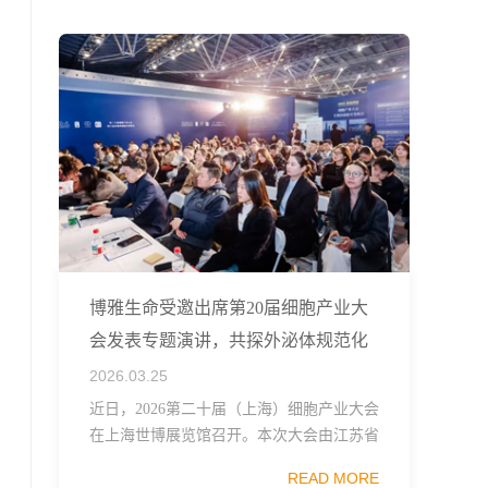
融...
博雅生命受邀出席第20届细胞产业大
会发表专题演讲，共探外泌体规范化
发展
2026.03.25
近日，2026第二十届（上海）细胞产业大会
在上海世博展览馆召开。本次大会由江苏省
生物技术协会、中国食品药品企业质量安全
READ MORE
促进会细胞医药分会、武汉东湖国家自主创