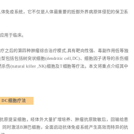
人体免疫系统，它不仅是人体最重要的抵御外界病原体侵犯的保卫系
应用于临床。
疗之后的第四种肿瘤综合治疗模式,具有靶向性强、毒副作用低等独
括树突状细胞(dendritic cell,DC)、细胞因子诱导的杀伤细
C-CIK、自然杀伤(natural killer ,NK)细胞及T细胞等疗法。本文将重点介绍其中
DC细胞疗法
的抗原提呈细胞，经体外大量扩增培养、肿瘤抗原致敏后，回输给患
、同时激活B淋巴细胞，全面启动抗体免疫系统产生高效而特异的抗