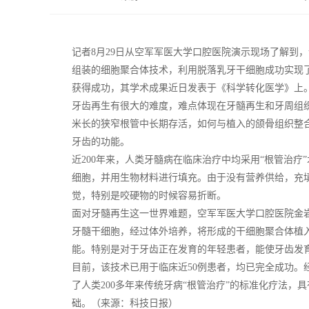
记者8月29日从空军军医大学口腔医院演示现场了解到
组装的细胞聚合体技术，利用脱落乳牙干细胞成功实现
获得成功，其学术成果近日发表于《科学转化医学》上
牙齿再生有很大的难度，难点体现在牙髓再生和牙周组
米长的狭窄根管中长期存活，如何与植入的颌骨组织整
牙齿的功能。
近200年来，人类牙髓病在临床治疗中均采用“根管治
细胞，并用生物材料进行填充。由于没有营养供给，充
觉，特别是咬硬物的时候容易折断。
面对牙髓再生这一世界难题，空军军医大学口腔医院金岩
牙髓干细胞，经过体外培养，将形成的干细胞聚合体植
能。特别是对于牙齿正在发育的年轻患者，能使牙齿发
目前，该技术已用于临床近50例患者，均已完全成功。
了人类200多年来传统牙病“根管治疗”的标准化疗法
础。（来源：科技日报）