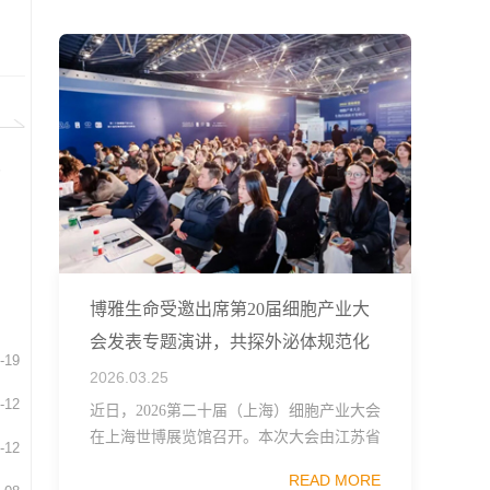
融...
尿
博雅生命受邀出席第20届细胞产业大
会发表专题演讲，共探外泌体规范化
-19
发展
2026.03.25
-12
近日，2026第二十届（上海）细胞产业大会
在上海世博展览馆召开。本次大会由江苏省
-12
生物技术协会、中国食品药品企业质量安全
READ MORE
促进会细胞医药分会、武汉东湖国家自主创