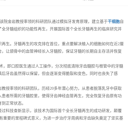
，该院金岩教授率领的科研团队通过模拟牙发育原理，建立基于
干细胞
自
了全牙髓组织的功能性再生，开展国际首个全长牙髓再生的临床研究并
。
织再生。牙髓再生的攻克排在首位，重点要解决植入的细胞如何在近2厘
合，让颌骨中的血管神经长入牙髓腔，保证牙髓的长期自主存活并恢复
疗”术，即口腔医生通过人工操作，分次彻底清除牙齿髓腔与根管中的牙髓
填后牙齿虽然得以保留，但会逐渐变得脆裂和变色，同时也丧失了感
教授率领的科研团队，历经20多年潜心努力，从患者脱落乳牙中获取
入患者所需的牙髓腔里，使得牙齿神经血管再生，完全恢复牙齿原有功
育到正常状态。
经过科技查新显示，该技术为国际首个全长牙髓再生的成功研发，颠覆
，具有重要的里程碑式意义，为进一步治疗牙周病和牙齿缺失奠定了坚实基