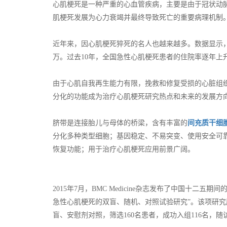
心肌梗死是一种严重的心血管疾病，主要是由于冠状动
肌梗死发展为心力衰竭并最终导致死亡的重要病理机制
近年来，因心肌梗死猝死的名人也越来越多。数据显示，
万。过去10年，全国急性心肌梗死患者的住院率逐年上
由于心肌自我再生能力有限，挽救和修复受损的心脏组
分化的功能成为治疗心肌梗死研究热点和未来的发展方
脐带是连接胎儿与母体的桥梁，含有丰富的
间充质干细
分化多种类型细胞；基因稳定、不易突变、使用安全可
恢复功能；用于治疗心肌梗死应用前景广阔。
2015年7月，BMC Medicine杂志发布了中国十二
急性心肌梗死的双盲、随机、对照试验研究”。该项研究历
盲、安慰剂对照，筛选160名患者，成功入组116名，随