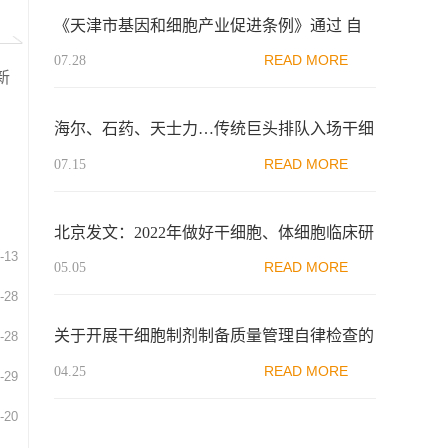
《天津市基因和细胞产业促进条例》通过 自
2023年9月1日起施行
READ MORE
07.28
新
海尔、石药、天士力…传统巨头排队入场干细
胞产业
READ MORE
07.15
北京发文：2022年​做好干细胞、体细胞临床研
-13
究机构和项目备案的初审工作
READ MORE
05.05
-28
关于开展干细胞制剂制备质量管理自律检查的
-28
通知
READ MORE
04.25
-29
-20