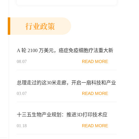
新示范区生物医药行业协会、瑞士日内瓦长
寿科学...
行业政策
A 轮 2100 万美元，癌症免疫细胞疗法重大新
突破！
READ MORE
08.07
总理走过的这30米走廊，开启一扇科技和产业
变革的窗口
READ MORE
03.07
十三五生物产业规划：推进3D打印技术应
用、建免疫细胞治疗示范中心、加快发展精准
READ MORE
01.18
医学新模式