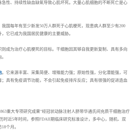
脉急性、持续性缺血缺氧导致心肌坏死。大量心肌细胞的不断死亡是心
。
我国每年有至少新发50万人群死于心肌梗死，现患病人群至少有200
升，它已成为我国居民健康的主要威胁。
织则成为治疗心肌梗死的目标。干细胞因其够自我更新复制、具有多向
向。
胞
。它来源丰富、采集简便、增殖能力强；原始性强，分化潜能强，可
靠；具有免疫调节功能，不会引起免疫排斥反应；具有很强的促进造血
五期间的863重大专项研究成果“经冠状动脉注射人脐带华通氏间充质干细胞治疗
时近5年时间，参照FDAII期临床研究标准设计，多中心，随机、双
访18个月。