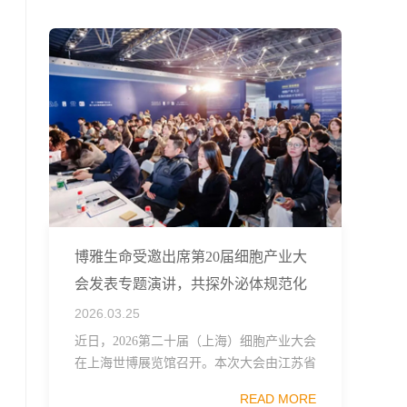
融...
博雅生命受邀出席第20届细胞产业大
会发表专题演讲，共探外泌体规范化
发展
2026.03.25
近日，2026第二十届（上海）细胞产业大会
在上海世博展览馆召开。本次大会由江苏省
生物技术协会、中国食品药品企业质量安全
READ MORE
促进会细胞医药分会、武汉东湖国家自主创