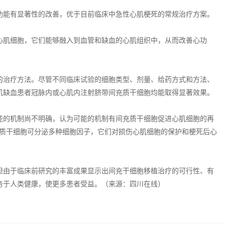
功能有显著性的改善，优于目前临床中急性心肌梗死的常规治疗方案。
心肌细胞，它们能够融入到血管和缺血的心肌组织中，从而改善心功
的治疗方法。尽管不同临床试验的细胞类型、剂量、给药方式和方法、
肌缺血患者冠脉内或心肌内注射脐带间充质干细胞均能取得显著效果。
能的机制尚不明确，认为可能的机制有间充质干细胞促进心肌细胞的再
充质干细胞可分泌多种细胞因子，它们对损伤心肌细胞的保护和梗死后心
但由于临床前研究的丰富成果显示出间充干细胞移植治疗的可行性、有
务于人类健康，使更多患者受益。（来源：四川在线）