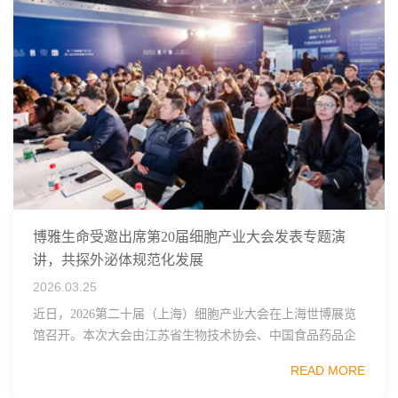
博雅生命受邀出席第20届细胞产业大会发表专题演
讲，共探外泌体规范化发展
2026.03.25
近日，2026第二十届（上海）细胞产业大会在上海世博展览
馆召开。本次大会由江苏省生物技术协会、中国食品药品企
业质量安全促进会细胞医药分会、武汉东湖国家自主创新示
READ MORE
范区生物医药行业协会、瑞士日内瓦长寿科学...