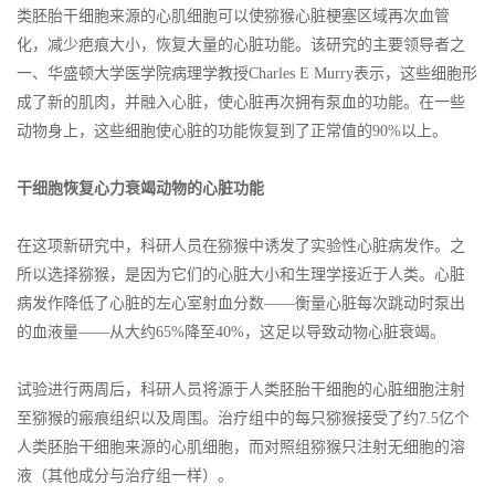
类胚胎干细胞来源的心肌细胞可以使猕猴心脏梗塞区域再次血管
化，减少疤痕大小，恢复大量的心脏功能。该研究的主要领导者之
一、华盛顿大学医学院病理学教授Charles E Murry表示，这些细胞形
成了新的肌肉，并融入心脏，使心脏再次拥有泵血的功能。在一些
动物身上，这些细胞使心脏的功能恢复到了正常值的90%以上。
干细胞恢复心力衰竭动物的心脏功能
在这项新研究中，科研人员在猕猴中诱发了实验性心脏病发作。之
所以选择猕猴，是因为它们的心脏大小和生理学接近于人类。心脏
病发作降低了心脏的左心室射血分数——衡量心脏每次跳动时泵出
的血液量——从大约65%降至40%，这足以导致动物心脏衰竭。
试验进行两周后，科研人员将源于人类胚胎干细胞的心脏细胞注射
至猕猴的瘢痕组织以及周围。治疗组中的每只猕猴接受了约7.5亿个
人类胚胎干细胞来源的心肌细胞，而对照组猕猴只注射无细胞的溶
液（其他成分与治疗组一样）。