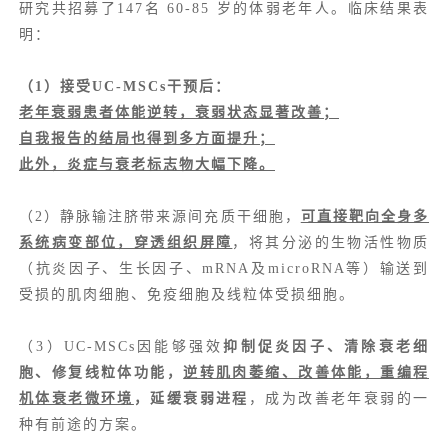
研究共招募了147名 60-85 岁的体弱老年人。临床结果表
明：
（1）接受UC-MSCs干预后：
老年衰弱患者体能逆转，衰弱状态显著改善；
自我报告的结局也得到多方面提升；
此外，炎症与衰老标志物大幅下降。
（2）静脉输注脐带来源间充质干细胞，
可直接靶向全身多
系统病变部位，穿透组织屏障
，将其分泌的生物活性物质
（抗炎因子、生长因子、mRNA及microRNA等）输送到
受损的肌肉细胞、免疫细胞及线粒体受损细胞。
（3）UC-MSCs因能够强效
抑制促炎因子、清除衰老细
胞、修复线粒体功能，
逆转肌肉萎缩、改善体能，重编程
机体衰老微环境
，延缓衰弱进程
，成为改善老年衰弱的一
种有前途的方案。