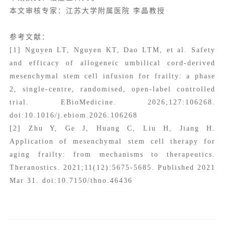
本文审核专家：江苏大学附属医院 李晶教授
参考文献：
[1] Nguyen LT, Nguyen KT, Dao LTM, et al. Safety
and efficacy of allogeneic umbilical cord-derived
mesenchymal stem cell infusion for frailty: a phase
2, single-centre, randomised, open-label controlled
trial. EBioMedicine. 2026;127:106268.
doi:10.1016/j.ebiom.2026.106268
[2] Zhu Y, Ge J, Huang C, Liu H, Jiang H.
Application of mesenchymal stem cell therapy for
aging frailty: from mechanisms to therapeutics.
Theranostics. 2021;11(12):5675-5685. Published 2021
Mar 31. doi:10.7150/thno.46436