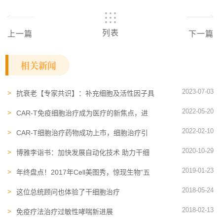
列表
上一篇
下一篇
相关新闻
2023-07-03
抗衰老【专家共识】：补充细胞及活性因子具
有改善中老年健康、治疗疾病的作用
2022-05-20
CAR-T免疫细胞​治疗成为医疗的新焦点，进
入高速发展时期
2022-02-10
CAR-T细胞治疗​药物成功上市，细胞治疗引
领医学革命新时代
2020-10-29
博雅李诣书：加快发展自动化技术 助力干细
胞行业标准化发展
2019-01-23
年终盘点！2017年Cell美图秀，惊现生物“五
彩斑斓”的美！
2018-05-24
这位总统顾问也体验了干细胞治疗
2018-02-13
免疫疗法治疗过敏性哮喘新进展