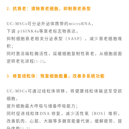
2. 抗衰老：清除衰老细胞，抑制衰老表型
UC-MSCs可分泌
外泌体
携带的microRNA，
下调 p16INK4a等衰老标志物表达，
抑制细胞衰老相关分泌表型（SASP），减少衰老细胞堆
积；
同时激活端粒酶活性，延缓细胞复制性衰老，从细胞层面
逆转老化进程
。
[1-2]
3. 修复线粒体：恢复细胞能量，改善多系统功能
UC-MSCs可通过线粒体转移，将健康线粒体输送至受损
细胞，
提升细胞最大呼吸与储备呼吸能力；
同时促进线粒体DNA 修复，减少活性氧（ROS）堆积，
改善肌肉、心脏、大脑等多器官能量代谢，缓解疲劳、提
升体能
。
[1-2]