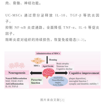
肉、骨骼、神经功能。
UC-MSCs 通过旁分泌释放 IL-10、TGF-β 等抗炎因
子，
抑制 NF-κB 炎症通路，全面降低 TNF-α、IL-6 等促炎
因子，
阻断炎症对组织的持续损伤，恢复免疫稳态
。
[1-2]
图片来自文献[2]