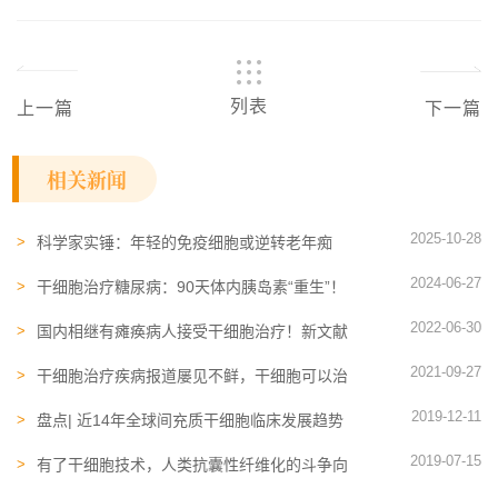
列表
上一篇
下一篇
相关新闻
2025-10-28
科学家实锤：年轻的免疫细胞或逆转老年痴
呆！持续改善率达到90%
2024-06-27
干细胞治疗糖尿病：90天体内胰岛素“重生”！
盘点临床上的使用和成功案例
2022-06-30
国内相继有瘫痪病人接受干细胞治疗！新文献
系统分析临床效果
2021-09-27
干细胞治疗疾病报道屡见不鲜，干细胞可以治
疗哪些疾病？
2019-12-11
盘点| 近14年全球间充质干细胞临床发展趋势
2019-07-15
有了干细胞技术，人类抗囊性纤维化的斗争向
前迈出了一大步