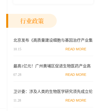
新示范区生物医药行业协会、瑞士日内瓦长
寿科学...
行业政策
北京发布《高质量建设细胞与基因治疗产业集
群实施方案（2024-2026年）（征求意见
READ MORE
10.15
稿）》
最高1亿元！广州黄埔区促进生物医药产业高
质量发展若干措施
READ MORE
07.28
卫计委：涉及人类的生物医学研究须先成立伦
理委员会
READ MORE
11.28