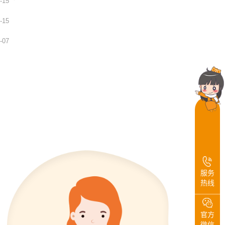
-15
-15
-07
服务
热线
官方
微信