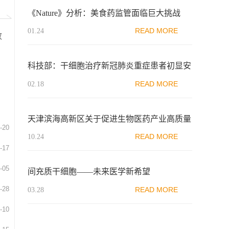
《Nature》分析：美食药监管面临巨大挑战
READ MORE
01.24
效
科技部：干细胞治疗新冠肺炎重症患者初显安
全有效性
READ MORE
02.18
天津滨海高新区关于促进生物医药产业高质量
-20
发展的鼓励办法
READ MORE
10.24
-17
-05
间充质干细胞——未来医学新希望
-28
READ MORE
03.28
-10