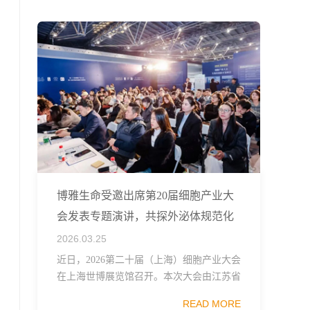
融...
博雅生命受邀出席第20届细胞产业大
会发表专题演讲，共探外泌体规范化
发展
2026.03.25
近日，2026第二十届（上海）细胞产业大会
在上海世博展览馆召开。本次大会由江苏省
生物技术协会、中国食品药品企业质量安全
READ MORE
促进会细胞医药分会、武汉东湖国家自主创