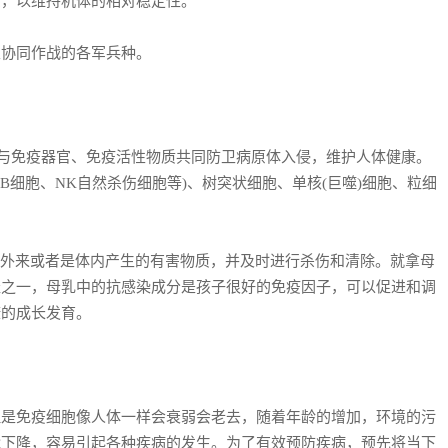
质，以维持机体的相对稳定性。
协同作战的各军兵种。
与免疫器官、免疫活性物质共同防卫病原体入侵，维护人体健康。
B细胞、NK自然杀伤细胞等)、树突状细胞、单核(巨噬)细胞、粒细
外来或者是体内产生的有害物质，并及时进行杀伤和清除。就拿母
径之一，母乳中的抗感染成分是孩子很好的免疫因子，可以促进和调
康的成长发育。
免疫细胞像人体一样会衰弱会老去，随着年龄的增加，环境的污
能下降，容易引起各种疾病的发生。为了有效预防疾病，预先将当下