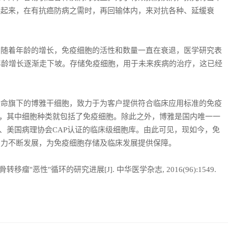
存起来，在有抗癌防病之需时，再回输体内，来对抗各种、延缓衰
着年龄的增长，免疫细胞的活性和数量一直在衰退，医学研究表
年龄增长逐渐走下坡。存储免疫细胞，用于未来疾病的治疗，这已经
旗下的博雅干细胞，致力于为客户提供符合临床应用标准的免疫
证，其中细胞种类就包括了免疫细胞。除此之外，博雅是国内唯一一
准、美国病理协会CAP认证的临床级细胞库。由此可见，现如今，免
实力不断发展，为免疫细胞存储及临床发展提供保障。
移瘤"恶性"循环的研究进展[J]. 中华医学杂志, 2016(96):1549.