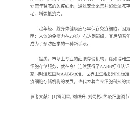
健康年轻态的免疫细胞，通过安全采集并超低温冻
老、增强抵抗力。
趁年轻、趁身体健康应尽早保存免疫细胞，因为随
明：人体的免疫力在20岁左右达到巅峰，其后随着
成为了预防医学的一种新手段。
据悉，市场上专业的细胞存储机构，诸如博雅生命
细胞存储服务，就在今年连续获得了AABB标准认
家同时通过国际AABB标准、世界卫生组织NRL标
疫细胞存储机构的发展，也代表着当今细胞科技的
参考文献：[1]雷明星, 刘耀升, 刘蜀彬. 免疫细胞调节骨转