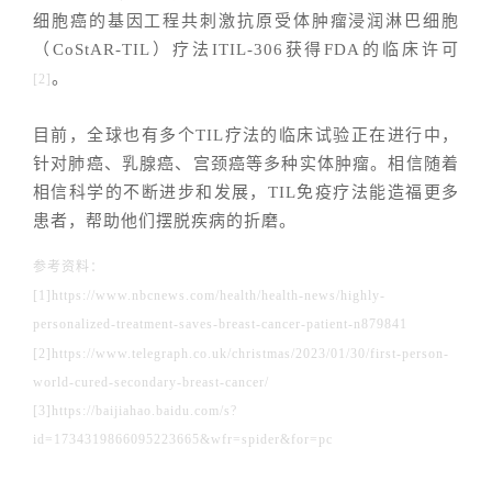
细胞癌的基因工程共刺激抗原受体肿瘤浸润淋巴细胞
（CoStAR-TIL）疗法ITIL-306获得FDA的临床许可
。
[2]
目前，全球也有多个TIL疗法的临床试验正在进行中，
针对肺癌、乳腺癌、宫颈癌等多种实体肿瘤。相信随着
相信科学的不断进步和发展，TIL免疫疗法能造福更多
患者，帮助他们摆脱疾病的折磨。
参考资料：
[
1
]https://www.nbcnews.com/health/health-news/highly-
personalized-treatment-saves-breast-cancer-patient-n879841
[2]https://www.telegraph.co.uk/christmas/2023/01/30/first-person-
world-cured-secondary-breast-cancer/
[3]https://baijiahao.baidu.com/s?
id=1734319866095223665&wfr=spider&for=pc