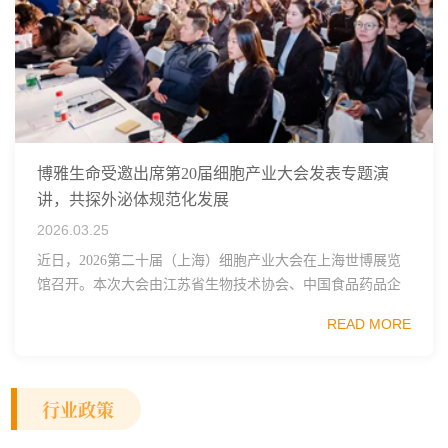
博雅生命受邀出席第20届细胞产业大会发表专题演
讲，共探外泌体规范化发展
2026.03.25
近日，2026第二十届（上海）细胞产业大会在上海世博展览
馆召开。本次大会由江苏省生物技术协会、中国食品药品企
业质量安全促进会细胞医药分会、武汉东湖国家自主创新示
READ MORE
范区生物医药行业协会、瑞士日内瓦长寿科学...
行业政策