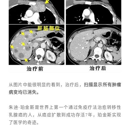
从图片中能
很明显的看到，治疗后
，
扫描显示所有肿瘤
病变均已消失。
朱迪·珀金斯
是世界上第一个通过免疫疗法治愈转移性
乳腺癌的人，从癌症扩散到成功存活7年，
珀金斯实现
了医学的奇迹。