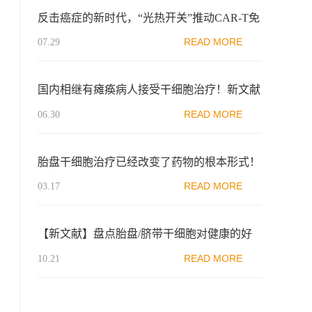
反击癌症的新时代，“光热开关”推动CAR-T免
疫细胞治疗实体瘤进展
READ MORE
07.29
国内相继有瘫痪病人接受干细胞治疗！新文献
系统分析临床效果
READ MORE
06.30
胎盘干细胞治疗已经改变了药物的根本形式！
READ MORE
03.17
【新文献】盘点胎盘/脐带干细胞对健康的好
处：减少全身炎症、提升代谢、改善体能……
READ MORE
10.21