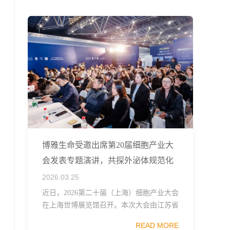
融...
博雅生命受邀出席第20届细胞产业大
会发表专题演讲，共探外泌体规范化
发展
2026.03.25
近日，2026第二十届（上海）细胞产业大会
在上海世博展览馆召开。本次大会由江苏省
生物技术协会、中国食品药品企业质量安全
READ MORE
促进会细胞医药分会、武汉东湖国家自主创