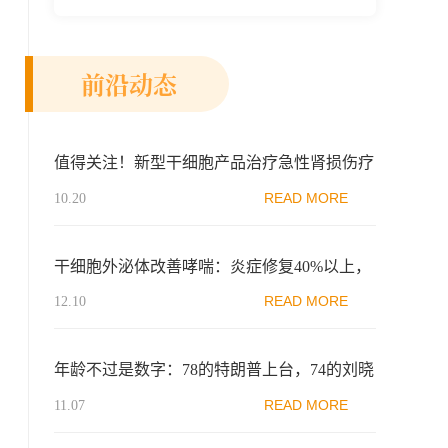
新示范区生物医药行业协会、瑞士日内瓦长
寿科学...
前沿动态
值得关注！新型干细胞产品治疗急性肾损伤疗
效显著，克服传统缺陷
READ MORE
10.20
干细胞外泌体改善哮喘：炎症修复40%以上，
纤维化降低40%以上
READ MORE
12.10
年龄不过是数字：78的特朗普上台，74的刘晓
庆恋爱…想想怎么抗衰迎接新时代吧！
READ MORE
11.07