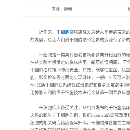
来源：博雅
近年来，
干细胞
临床研究发展给人类疾病带来
的发展，也让人们对干细胞这种宝贵的资源有了新
干细胞是一类具有自我更新和多向分化潜能的原始
在从实验室慢慢走向临床应用。新冠疫情期间， 干
干细胞治疗新冠肺炎安全、有效，能够使重症、危
能、影像检查等方面均实现好转，一般8-10天可
“间充质干细胞在系统性红斑狼疮和自身免疫病中的
用博雅专利胎盘干细胞技术进行全球第一例早衰症
干细胞临床备受关注，从相继发布的干细胞临床研
火热的新生儿干细胞为例，根据Pubmed的研究热
细胞的相关研究热度逐年升高。干细胞是各国在生