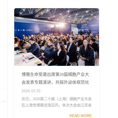
融...
博雅生命受邀出席第20届细胞产业大
会发表专题演讲，共探外泌体规范化
发展
2026.03.25
近日，2026第二十届（上海）细胞产业大会
在上海世博展览馆召开。本次大会由江苏省
生物技术协会、中国食品药品企业质量安全
READ MORE
促进会细胞医药分会、武汉东湖国家自主创