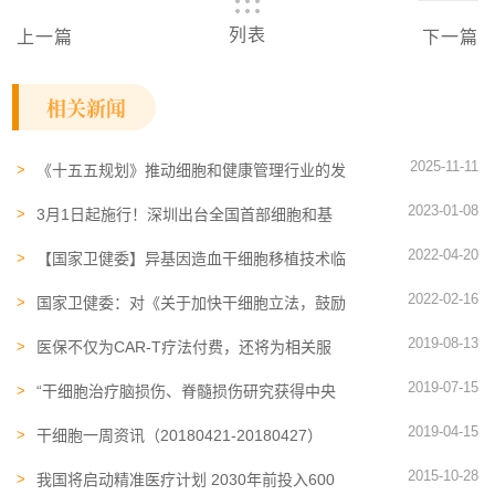
列表
上一篇
下一篇
相关新闻
2025-11-11
《十五五规划》推动细胞和健康管理行业的发
展
2023-01-08
3月1日起施行！深圳出台全国首部细胞和基
因产业专项立法（附正式版全文及官方政策解
2022-04-20
读）
【国家卫健委】异基因造血干细胞移植技术临
床应用管理规范、临床应用质量控制指标
2022-02-16
（2022年版）
国家卫健委：对《关于加快干细胞立法，鼓励
干细胞领域创新研发应用，使之更好的为人类
2019-08-13
服务的建议》的答复函
医保不仅为CAR-T疗法付费，还将为相关服
务付费
2019-07-15
“干细胞治疗脑损伤、脊髓损伤研究获得中央
军委后勤保障部立项并开放申报
2019-04-15
干细胞一周资讯（20180421-20180427）
2015-10-28
我国将启动精准医疗计划 2030年前投入600