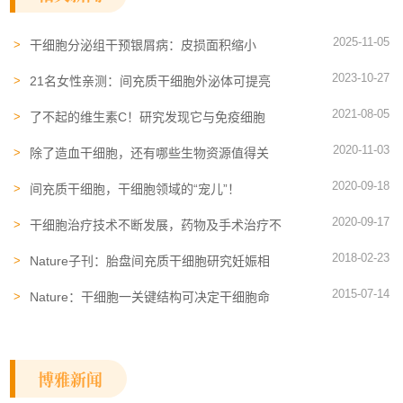
2025-11-05
干细胞分泌组干预银屑病：皮损面积缩小
41%，皮肤弹性提升43%
2023-10-27
21名女性亲测：间充质干细胞外泌体可提亮
肤色，改善皮肤色素沉着
2021-08-05
了不起的维生素C！研究发现它与免疫细胞
“杀敌”的功能息息相关
2020-11-03
除了造血干细胞，还有哪些生物资源值得关
注？
2020-09-18
间充质干细胞，干细胞领域的“宠儿”！
2020-09-17
干细胞治疗技术不断发展，药物及手术治疗不
再是“唯二方法”
2018-02-23
Nature子刊：胎盘间充质干细胞研究妊娠相
关疾病极具潜力
2015-07-14
Nature：干细胞一关键结构可决定干细胞命
运
博雅新闻