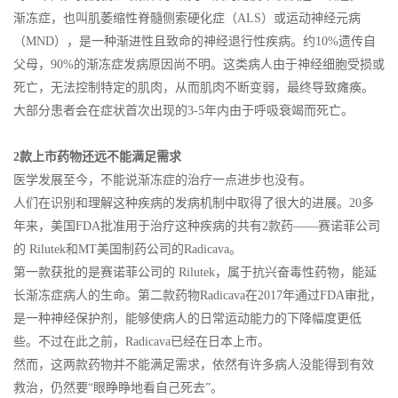
渐冻症，也叫肌萎缩性脊髓侧索硬化症（ALS）或运动神经元病
（MND），是一种渐进性且致命的神经退行性疾病。约10%遗传自
父母，90%的渐冻症发病原因尚不明。这类病人由于神经细胞受损或
死亡，无法控制特定的肌肉，从而肌肉不断变弱，最终导致瘫痪。
大部分患者会在症状首次出现的3-5年内由于呼吸衰竭而死亡。
2款上市药物还远不能满足需求
医学发展至今，不能说渐冻症的治疗一点进步也没有。
人们在识别和理解这种疾病的发病机制中取得了很大的进展。20多
年来，美国FDA批准用于治疗这种疾病的共有2款药——赛诺菲公司
的 Rilutek和MT美国制药公司的Radicava。
第一款获批的是赛诺菲公司的 Rilutek，属于抗兴奋毒性药物，能延
长渐冻症病人的生命。第二款药物Radicava在2017年通过FDA审批，
是一种神经保护剂，能够使病人的日常运动能力的下降幅度更低
些。不过在此之前，Radicava已经在日本上市。
然而，这两款药物并不能满足需求，依然有许多病人没能得到有效
救治，仍然要“眼睁睁地看自己死去”。