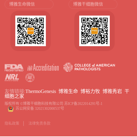
博雅生命微信
博雅干细胞微信
友情链接:
ThermoGenesis
博雅生命
博裕力牧
博雅秀岩
干
细胞之家
版权所有 ©博雅干细胞科技有限公司
苏ICP备2022014291号-1
苏公网安备 32021302000537号
隐私政策
法律免责条款