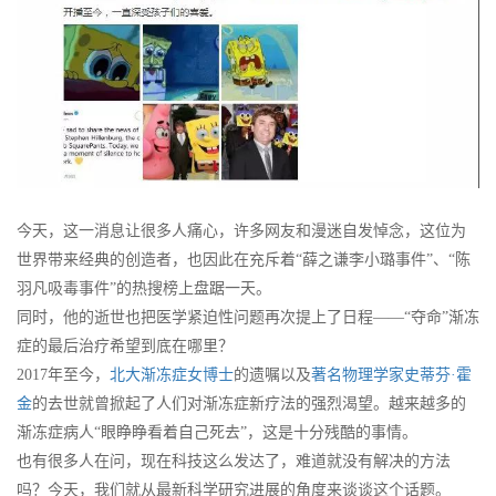
今天，这一消息让很多人痛心，许多网友和漫迷自发悼念，这位为
世界带来经典的创造者，也因此在充斥着“薛之谦李小璐事件”、“陈
羽凡吸毒事件”的热搜榜上盘踞一天。
同时，他的逝世也把医学紧迫性问题再次提上了日程——“夺命”渐冻
症的最后治疗希望到底在哪里？
2017年至今，
北大渐冻症女博士
的遗嘱以及
著名物理学家史蒂芬·霍
金
的去世就曾掀起了人们对渐冻症新疗法的强烈渴望。越来越多的
渐冻症病人“眼睁睁看着自己死去”，这是十分残酷的事情。
也有很多人在问，现在科技这么发达了，难道就没有解决的方法
吗？今天，我们就从最新科学研究进展的角度来谈谈这个话题。