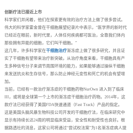
创新疗法已接近上市
科学家们并闲着，他们在探索更有效的治疗方法上做了很多尝试。
伟大的科学家霍金曾在干细胞展望纪录片中表示，“医学界的新时代
已经近在眼前，新时代里，人体任何疾病都可医治，全靠我们体内
那些拥有异能的细胞，它们叫干细胞。”
这几年，许多科学家在
干细胞治疗
渐冻症上做了很多研究，并且证
实了干细胞有望带来治疗新突破。从治疗角度来看，干细胞具有产
生多种信号分子来调节周围环境的能力，如果能够通过操纵干细胞
来发送抗炎和生存信号，那么防止神经元变性和死亡的机会有望增
加。
当前，已经有一款治疗渐冻症的干细胞药物NurOwn 进入到了临床
III，或将是全球第一个上市的渐冻症干细胞治疗药物。2014年，这
款疗法已经获得了美国FDA快速通道（Fast Track）产品的指定。
这是美国头脑风暴生物科技公司开发的干细胞疗法，在临床研究中
显示有持续长达24周的明显临床受益，安全性和耐受性也良好。根
据路透社的消息，这家公司将通过“尝试权法案”为1名渐冻症病人提