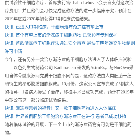
供试验性干细胞治疗，首席执行官Chaim Lebovits会亲自支付这次治
疗费用；并且他们会尽快完成这款疗法的进一步临床研究，预计在
2019年底或2020年初获得III期临床试验结果。
快讯| 已进入III期临床，干细胞治疗渐冻症有望上市
快讯| 首个有望上市的渐冻症干细胞药物 已获10年专利保护
快讯| 首款渐冻症干细胞疗法通过安全审查 最快于明年递交生物制剂
许可申请
今年，还有另外一款治疗渐冻症的干细胞疗法进入了人体临床试验
——以色列生物制药公司 Kadimastem 研发的AstroRx。与NurOwn采
用自体骨髓来源间充质干细胞不同的是，这款疗法由人类胚胎干细
胞衍生的星形胶质细胞组成。10月份，这家公司宣布完成了5例病人
的招募，1名病人接受了治疗，移植手术已成功完成，预计在2019年
中期公布这一部分临床试验结果。
快讯| 渐冻症患者的福音！又一款干细胞药物进入人体临床
快讯| 世界首例胚胎干细胞治疗渐冻症正在进行 患者已成功移植
随着临床试验的开展，下一个上市的渐冻症药物有可能是干细胞药
物。