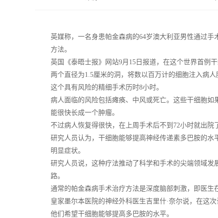
英媒称，一名身患帕金森病的64岁澳大利亚男性通过手
方法。
英国《泰晤士报》网站9月15日报道，在这个世界首例
两个直径为1.5厘米的洞，将数以百万计的细胞注入病人
这个具有风险的精细手术历时8小时。
病人面临的风险包括瘫痪、中风或死亡。这些干细胞如
能很快长成一个肿瘤。
不过病人恢复得很快，在上周手术后不到72小时就出院
研究人员认为，干细胞能够提高神经传递素多巴胺的水
明显症状。
研究人员说，这种疗法推动了科学和手术的尖端领域发
路。
通常的帕金森病手术治疗方法是深度脑部刺激，即医生
皇家墨尔本医院的神经外科医生吉里什·奈尔说，在这次
他们希望干细胞能够提高多巴胺的水平。