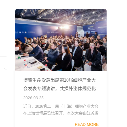
融...
博雅生命受邀出席第20届细胞产业大
会发表专题演讲，共探外泌体规范化
发展
2026.03.25
近日，2026第二十届（上海）细胞产业大会
在上海世博展览馆召开。本次大会由江苏省
生物技术协会、中国食品药品企业质量安全
READ MORE
促进会细胞医药分会、武汉东湖国家自主创