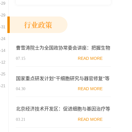
-29
新示范区生物医药行业协会、瑞士日内瓦长
寿科学...
-29
行业政策
-31
-24
曹雪涛院士为全国政协常委会讲座：把握生物
-14
医药技术发展的战略机遇
READ MORE
07.15
-12
-25
国家重点研发计划“干细胞研究与器官修复”等
-21
重点专项2022年度项目申报指南
READ MORE
04.30
北京经济技术开发区：促进细胞与基因治疗等
产业高质量发展
READ MORE
03.21