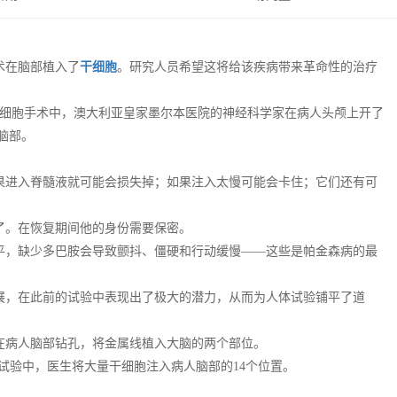
术在脑部植入了
干细胞
。研究人员希望这将给该疾病带来革命性的治疗
干细胞手术中，澳大利亚皇家墨尔本医院的神经科学家在病人头颅上开了
脑部。
果进入脊髓液就可能会损失掉；如果注入太慢可能会卡住；它们还有可
了。在恢复期间他的身份需要保密。
平，缺少多巴胺会导致颤抖、僵硬和行动缓慢——这些是帕金森病的最
展，在此前的试验中表现出了极大的潜力，从而为人体试验铺平了道
在病人脑部钻孔，将金属线植入大脑的两个部位。
试验中，医生将大量干细胞注入病人脑部的14个位置。