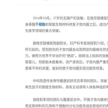
2014年10月，37岁的无锡产妇张敏，在南京鼓楼
身骨髓
干细胞
和智能生物材料修复子宫内膜之后，成功
生医学领域的重大突破。
据南京鼓楼医院副院长、妇产科专家胡娅莉介绍，我国的
所引起的。受到损伤的子宫内膜会出现明显的瘢痕化供
力，被称为世界不孕治疗的“绝症”。刚刚当上妈妈的张
管婴儿，但胚胎未能着床。流产清宫后，子宫内膜严重受
患者不孕的关键，是如何使子宫内膜实现功能性修复。
中科院遗传发育所戴建武研究员率领的团队，突破了
再生因子的智能生物材料，具有主动诱导人体各种组织
胡娅莉率领的团队与戴建武合作，开展子宫内膜修复
用支架材料的孔隙和干细胞的分化功能完成血管组织的