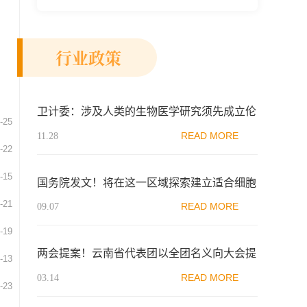
新示范区生物医药行业协会、瑞士日内瓦长
寿科学...
行业政策
卫计委：涉及人类的生物医学研究须先成立伦
-25
理委员会
READ MORE
11.28
-22
-15
国务院发文！将在这一区域探索建立适合细胞
治疗、基因治疗研究发展的新型管理模式
-21
READ MORE
09.07
-19
两会提案！云南省代表团以全团名义向大会提
-13
交《关于制定和完善细胞领域相关法律的议
READ MORE
03.14
-23
案》