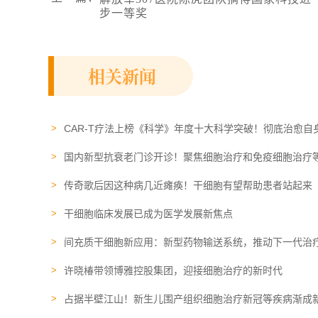
步一等奖
相关新闻
CAR-T疗法上榜《科学》年度十大科学突破！彻底治愈自
国内新型抗衰老门诊开诊！聚焦细胞治疗和免疫细胞治疗
传奇歌后因这种病几近瘫痪！干细胞有望帮助患者站起来
干细胞临床​发展已成为医学发展新焦点
间充质干细胞新应用：新型药物输送系统，推动下一代治
许晓椿带领博雅控股集团​，迎接细胞治疗的新时代
占据半壁江山！新生儿围产组织细胞治疗新冠等疾病渐成