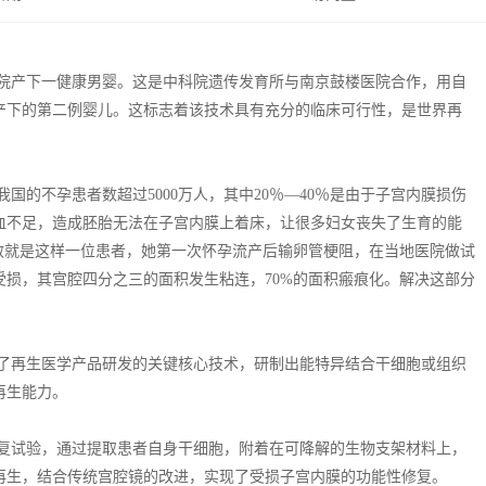
医院产下一健康男婴。这是中科院遗传发育所与南京鼓楼医院合作，用自
产下的第二例婴儿。这标志着该技术具有充分的临床可行性，是世界再
不孕患者数超过5000万人，其中20％—40％是由于子宫内膜损伤
血不足，造成胚胎无法在子宫内膜上着床，让很多妇女丧失了生育的能
敏就是这样一位患者，她第一次怀孕流产后输卵管梗阻，在当地医院做试
损，其宫腔四分之三的面积发生粘连，70%的面积瘢痕化。解决这部分
再生医学产品研发的关键核心技术，研制出能特异结合干细胞或组织
再生能力。
试验，通过提取患者自身干细胞，附着在可降解的生物支架材料上，
再生，结合传统宫腔镜的改进，实现了受损子宫内膜的功能性修复。