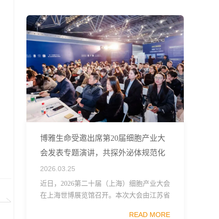
融...
博雅生命受邀出席第20届细胞产业大
会发表专题演讲，共探外泌体规范化
发展
2026.03.25
近日，2026第二十届（上海）细胞产业大会
在上海世博展览馆召开。本次大会由江苏省
生物技术协会、中国食品药品企业质量安全
READ MORE
促进会细胞医药分会、武汉东湖国家自主创