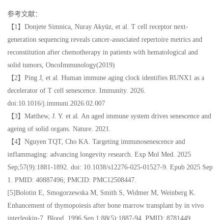
参考文献：
【1】Donjete Simnica, Nuray Akyüz, et al. T cell receptor next-
generation sequencing reveals cancer-associated repertoire metrics and
reconstitution after chemotherapy in patients with hematological and
solid tumors, OncoImmunology(2019)
【2】Ping J, et al. Human immune aging clock identifies RUNX1 as a
decelerator of T cell senescence. Immunity. 2026.
doi:10.1016/j.immuni.2026.02.007
【3】Matthew, J. Y. et al. An aged immune system drives senescence and
ageing of solid organs. Nature. 2021.
【4】Nguyen TQT, Cho KA. Targeting immunosenescence and
inflammaging: advancing longevity research. Exp Mol Med. 2025
Sep;57(9):1881-1892. doi: 10.1038/s12276-025-01527-9. Epub 2025 Sep
1. PMID: 40887496; PMCID: PMC12508447.
[5]Bolotin E, Smogorzewska M, Smith S, Widmer M, Weinberg K.
Enhancement of thymopoiesis after bone marrow transplant by in vivo
interleukin-7. Blood. 1996 Sep 1;88(5):1887-94. PMID: 8781449.