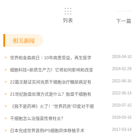
列表
下一篇
相关新闻
2026-04-10
世界帕金森病日｜10年病患受益，再生医学
“根源修复”获全新突破
2024-02-29
细胞科技=新质生产力！它将如何影响和改变
你的生活及健康？
2022-06-16
22篇文献证实间充质干细胞治疗糖尿病足有
益！伤口完全闭合率达82%
2022-06-14
21世纪胎盘处理方式是什么？胎盘干细胞有
什么优势？
2019-07-15
《我不是药神》火了！“世界药房”印度对干细
胞疗法也有新动作了
2018-03-16
干细胞怎么治强直性脊柱炎？
2017-03-14
日本完成世界首例iPS细胞异体移植手术