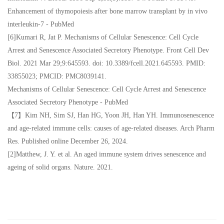
Enhancement of thymopoiesis after bone marrow transplant by in vivo
interleukin-7 - PubMed
[6]Kumari R, Jat P. Mechanisms of Cellular Senescence: Cell Cycle
Arrest and Senescence Associated Secretory Phenotype. Front Cell Dev
Biol. 2021 Mar 29;9:645593. doi: 10.3389/fcell.2021.645593. PMID:
33855023; PMCID: PMC8039141.
Mechanisms of Cellular Senescence: Cell Cycle Arrest and Senescence
Associated Secretory Phenotype - PubMed
【7】Kim NH, Sim SJ, Han HG, Yoon JH, Han YH. Immunosenescence
and age-related immune cells: causes of age-related diseases. Arch Pharm
Res. Published online December 26, 2024.
[2]Matthew, J. Y. et al. An aged immune system drives senescence and
ageing of solid organs. Nature. 2021.