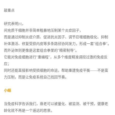
敲重点
研究表明
，
[6]
间充质干细胞并非简单粗暴地压制某个炎症因子，
而是通过抑制炎症介质、促进抗炎因子、调节巨噬细胞极化、抑制
补体激活、修复受损内皮等多条路径协同发力，形成一套"组合拳"。
而外泌体则更像是这套组合拳里的"精密制导"。
它能对免疫细胞进行"重编程"，从多个维度精准调控过激的免疫反
应；
同时还能直接影响受损细胞的命运，帮助重建免疫平衡——不是蛮
力压制，而是让免疫系统自己找回节奏。
小结
当免疫科学告诉我们，衰老可以被量化、被监测、被干预，健康老
龄化就不再是一个遥远的愿景。