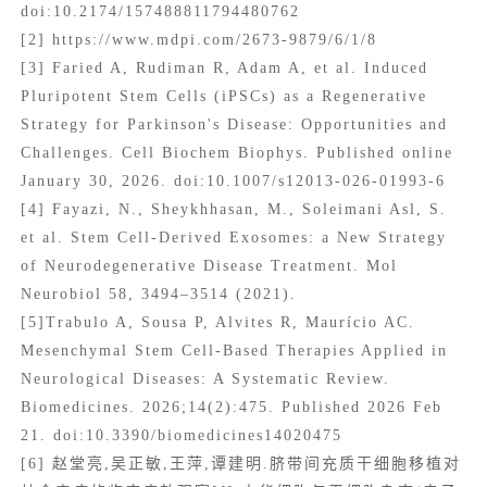
doi:10.2174/157488811794480762
[2] https://www.mdpi.com/2673-9879/6/1/8
[3] Faried A, Rudiman R, Adam A, et al. Induced
Pluripotent Stem Cells (iPSCs) as a Regenerative
Strategy for Parkinson's Disease: Opportunities and
Challenges. Cell Biochem Biophys. Published online
January 30, 2026. doi:10.1007/s12013-026-01993-6
[4] Fayazi, N., Sheykhhasan, M., Soleimani Asl, S.
et al. Stem Cell-Derived Exosomes: a New Strategy
of Neurodegenerative Disease Treatment. Mol
Neurobiol 58, 3494–3514 (2021).
[5]Trabulo A, Sousa P, Alvites R, Maurício AC.
Mesenchymal Stem Cell-Based Therapies Applied in
Neurological Diseases: A Systematic Review.
Biomedicines. 2026;14(2):475. Published 2026 Feb
21. doi:10.3390/biomedicines14020475
[6] 赵堂亮,吴正敏,王萍,谭建明.脐带间充质干细胞移植对