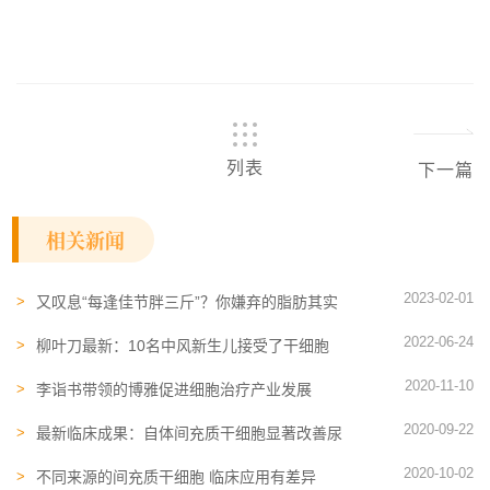
列表
下一篇
相关新闻
2023-02-01
又叹息“每逢佳节胖三斤”？你嫌弃的脂肪其实
大有用处，或许能让你更美丽
2022-06-24
柳叶刀最新：10名中风新生儿接受了干细胞
治疗，有望终身受益
2020-11-10
李诣书带领的博雅促进细胞治疗产业发展
2020-09-22
最新临床成果：自体间充质干细胞显著改善尿
失禁
2020-10-02
不同来源的间充质干细胞 临床应用有差异