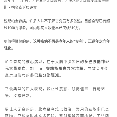
每年 4 月 11 日定为世界帕金森病日，为纪念帕金森病发现者詹姆
斯・帕金森诞辰设立。
说起帕金森病，许多人并不了解它究竟有多普遍。目前全球已有超
过1000万患者，国内患病人数也早已突破310万。
更值得警惕的是，
这种疾病不再是老年人的“专利”，正逐年走向年
轻化。
帕金森病的核心病理，在于大脑中脑黑质的
多巴胺能神经
元大量凋亡
，加上
α- 突触核蛋白异常堆积
，导致负责传
递运动信号的
多巴胺分泌骤减
。
它最典型的四大表现，静止性震颤、肌肉僵直、行动迟
缓、步态异常。
更让人无奈的是，此病至今难以根治。常用的左旋多巴类
药物，只能临时补充多巴胺、暂时缓解表面症状，无法阻