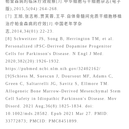
帕金森病的临床疗效观察[J].中华细胞与干细胞杂志(电子
版),2015,5(04):264-268.
[7] 王旭,张志彬,贾芙蓉,王平.自体骨髓间充质干细胞移植
治疗帕金森病的疗效[J].中国老年学杂
志,2014,34(01):22-23.
[8] Schweitzer JS, Song B, Herrington TM, et al.
Personalized iPSC-Derived Dopamine Progenitor
Cells for Parkinson's Disease. N Engl J Med.
2020;382(20):1926-1932.
https://pubmed.ncbi.nlm.nih.gov/32402162/
[9]Schiess M, Suescun J, Doursout MF, Adams C,
Green C, Saltarrelli JG, Savitz S, Ellmore TM.
Allogeneic Bone Marrow-Derived Mesenchymal Stem
Cell Safety in Idiopathic Parkinson's Disease. Mov
Disord. 2021 Aug;36(8):1825-1834. doi:
10.1002/mds.28582. Epub 2021 Mar 27. PMID:
33772873; PMCID: PMC8451899.