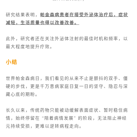
研究结果表明，
帕金森病患者在接受外泌体治疗后，症状
减轻，生活质量也得以改善改善。
此外，研究者还在关注外泌体注射的最佳时机和频率，以
最大程度地提升疗效。
小结
世界帕金森病日，我们看见的从来不止是颤抖的双手、僵
硬的步伐，更是千万患病家庭日复一日的坚守、隐忍与深
藏心底的期盼。
长久以来，传统药物只能被动缓解表面症状、暂时稳住病
情，始终停留在 “陪着病情发展” 的阶段，无法阻止神经
元持续受损，更难以逆转病程走向。