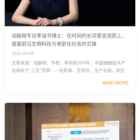
动脉网专访李诣书博士：在时间的长河里逆流而上，
直面前沿生物科技与老龄化社会的交锋
2026.04.08
文章来源：动脉网，作者：李秋萩2009年，中国细胞技术产
业尚处于“三无”荒原——无标准、无信任、无产业链。就在
这一年，国际干细胞联合研究中心（INCOSC）在无锡市政府
READ MORE
的支持下悄然成立，2010年从中...