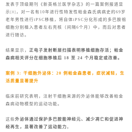
发表于顶级期刊《新英格兰医学杂志》的一篇案例报道显
示
，对一名有10年进行性特发性帕金森氏病病史的69岁
[8]
老年男性进行iPSC移植，将自体iPSC分化形成的多巴胺祖
细胞分别植入患者左右壳核（间隔6个月）中，而后对患者
进行随访。
结果显示，
正电子发射断层扫描表明移植细胞存活；帕金
森病相关评分在细胞移植后 18 至 24 个月稳定或改善。
案例 3: 干细胞外泌体：20 例帕金森患者，症状减轻，生
活质量显著提升
临床前研究表明，注射干细胞来源的外泌体能够改善帕金
森病动物模型的运动功能。
这些
外泌体通过保护多巴胺能神经元、减少凋亡和促进神
经再生，显著改善了运动能力
。