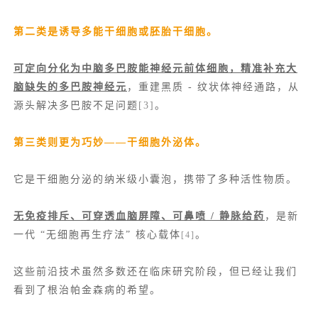
第二类是诱导多能干细胞或胚胎干细胞。
可定向分化为中脑多巴胺能神经元前体细胞，精准补充大
脑缺失的多巴胺神经元
，重建黑质 - 纹状体神经通路，从
源头解决多巴胺不足问题
[3]
。
第三类则更为巧妙——干细胞外泌体。
它是干细胞分泌的纳米级小囊泡，携带了多种活性物质。
无免疫排斥、可穿透血脑屏障、可鼻喷 / 静脉给药
，是新
一代 “无细胞再生疗法” 核心载体
。
[4]
这些前沿技术虽然多数还在临床研究阶段，但已经让我们
看到了根治帕金森病的希望。